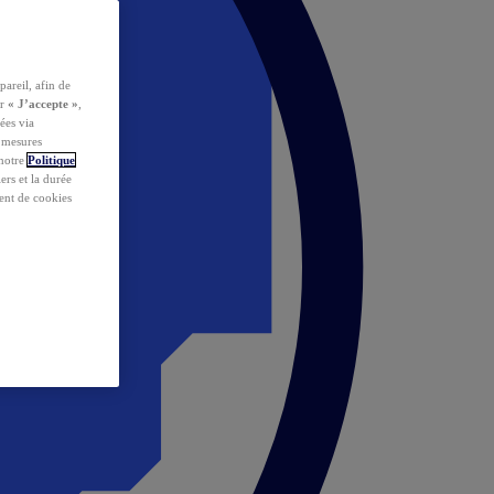
pareil, afin de
ur
« J’accepte »
,
ées via
s mesures
 notre
Politique
iers et la durée
ent de cookies