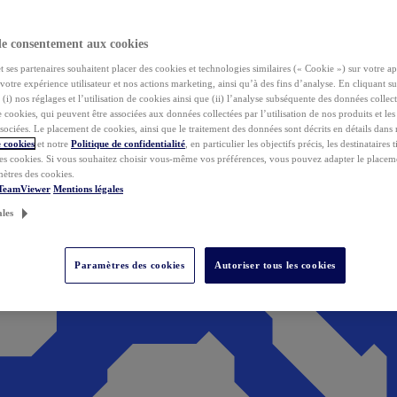
de consentement aux cookies
ses partenaires souhaitent placer des cookies et technologies similaires (« Cookie ») sur votre ap
votre expérience utilisateur et nos actions marketing, ainsi qu’à des fins d’analyse. En cliquant s
(i) nos réglages et l’utilisation de cookies ainsi que (ii) l’analyse subséquente des données collect
de cookies, qui peuvent être associées aux données collectées par l’utilisation de nos produits et le
sociées. Le placement de cookies, ainsi que le traitement des données sont décrits en détails dans
 cookies
et notre
Politique de confidentialité
, en particulier les objectifs précis, les destinataires t
es cookies. Si vous souhaitez choisir vous-même vos préférences, vous pouvez adapter le placem
mètres des cookies.
 TeamViewer
Mentions légales
ales
Paramètres des cookies
Autoriser tous les cookies