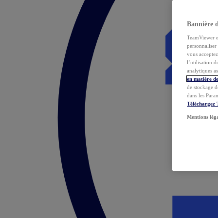
Bannière 
TeamViewer et 
personnaliser 
vous acceptez 
l’utilisation 
analytiques as
en matière de
de stockage d
dans les Para
Téléchargez
Mentions lég