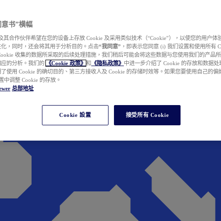
e 同意书”横幅
wer 及其合作伙伴希望在您的设备上存放 Cookie 及采用类似技术（“Cookie”），以使您的用
性化，同时，还会将其用于分析目的。点击
“我同意”
，即表示您同意 (i) 我们设置和使用所有 Cook
Cookie 收集的数据所采取的后续处理措施，我们稍后可能会将这些数据与您使用我们的产品
相应的分析。我们的
《Cookie 政策》
和
《隐私政策》
中进一步介绍了 Cookie 的存放和数据
了使用 Cookie 的确切目的、第三方接收人及 Cookie 的存储时效等。如果您要使用自己的
 设置中调整 Cookie 的存放。
ewer
总部地址
Cookie 設置
接受所有 Cookie