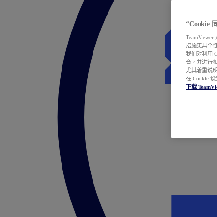
“Cooki
TeamVie
措施更具个
我们对利用 
合，并进行
尤其着重说明
在 Cookie
下载 TeamVi