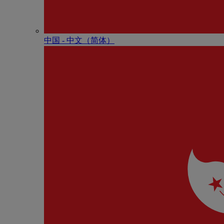
中国 - 中⽂（简体）