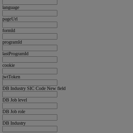
language
pageUrl
formId
programId
lastProgramId
cookie
jwtToken
DB Industry SIC Code New field
DB Job level
DB Job role
DB Industry