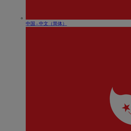
中国 - 中⽂（简体）