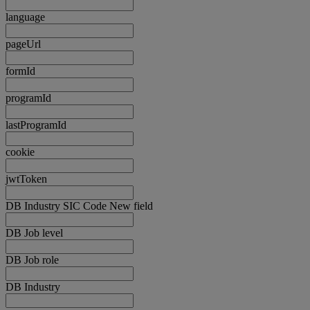
language
pageUrl
formId
programId
lastProgramId
cookie
jwtToken
DB Industry SIC Code New field
DB Job level
DB Job role
DB Industry