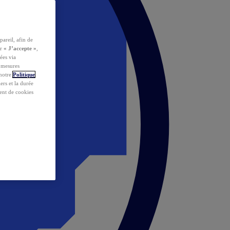
pareil, afin de
ur
« J’accepte »
,
ées via
s mesures
 notre
Politique
iers et la durée
ent de cookies