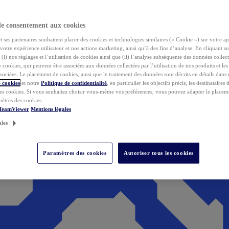
de consentement aux cookies
ses partenaires souhaitent placer des cookies et technologies similaires (« Cookie ») sur votre ap
votre expérience utilisateur et nos actions marketing, ainsi qu’à des fins d’analyse. En cliquant s
(i) nos réglages et l’utilisation de cookies ainsi que (ii) l’analyse subséquente des données collect
de cookies, qui peuvent être associées aux données collectées par l’utilisation de nos produits et le
sociées. Le placement de cookies, ainsi que le traitement des données sont décrits en détails dans
 cookies
et notre
Politique de confidentialité
, en particulier les objectifs précis, les destinataires t
es cookies. Si vous souhaitez choisir vous-même vos préférences, vous pouvez adapter le placem
mètres des cookies.
 TeamViewer
Mentions légales
ales
Paramètres des cookies
Autoriser tous les cookies