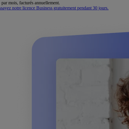
}
par mois, facturés annuellement.
yez notre licence Business gratuitement pendant 30 jours.