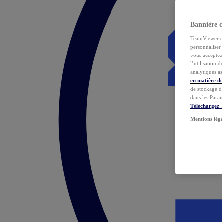
Bannière 
TeamViewer et 
personnaliser 
vous acceptez 
l’utilisation 
analytiques as
en matière de
de stockage d
dans les Para
Téléchargez
Mentions lég