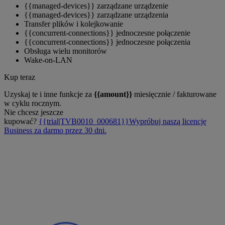
{{managed-devices}} zarządzane urządzenie
{{managed-devices}} zarządzane urządzenia
Transfer plików i kolejkowanie
{{concurrent-connections}} jednoczesne połączenie
{{concurrent-connections}} jednoczesne połączenia
Obsługa wielu monitorów
Wake-on-LAN
Kup teraz
Uzyskaj te i inne funkcje za
{{amount}}
miesięcznie / fakturowane
w cyklu rocznym.
Nie chcesz jeszcze
kupować?
{{trial|TVB0010_000681}}Wypróbuj naszą licencję
Business za darmo przez 30 dni.