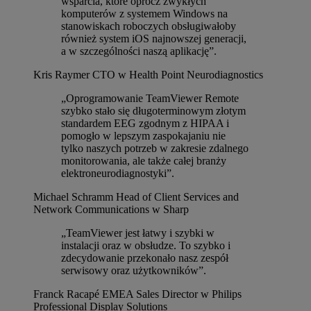
wsparcia, które oprócz zwykłych
komputerów z systemem Windows na
stanowiskach roboczych obsługiwałoby
również system iOS najnowszej generacji,
a w szczególności naszą aplikację”.
Kris Raymer
CTO w Health Point Neurodiagnostics
„Oprogramowanie TeamViewer Remote
szybko stało się długoterminowym złotym
standardem EEG zgodnym z HIPAA i
pomogło w lepszym zaspokajaniu nie
tylko naszych potrzeb w zakresie zdalnego
monitorowania, ale także całej branży
elektroneurodiagnostyki”.
Michael Schramm
Head of Client Services and
Network Communications w Sharp
„TeamViewer jest łatwy i szybki w
instalacji oraz w obsłudze. To szybko i
zdecydowanie przekonało nasz zespół
serwisowy oraz użytkowników”.
Franck Racapé
EMEA Sales Director w Philips
Professional Display Solutions