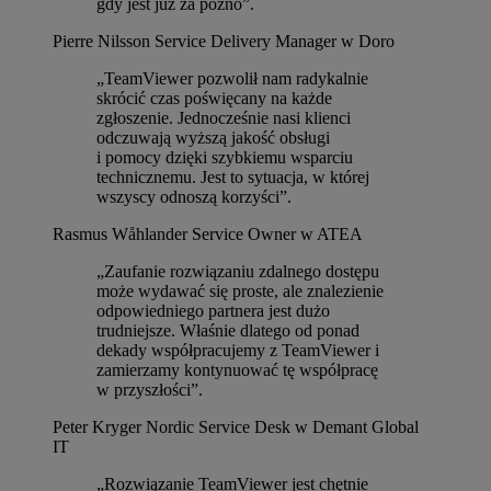
gdy jest już za późno”.
Pierre Nilsson
Service Delivery Manager w Doro
„TeamViewer pozwolił nam radykalnie
skrócić czas poświęcany na każde
zgłoszenie. Jednocześnie nasi klienci
odczuwają wyższą jakość obsługi
i pomocy dzięki szybkiemu wsparciu
technicznemu. Jest to sytuacja, w której
wszyscy odnoszą korzyści”.
Rasmus Wåhlander
Service Owner w ATEA
„Zaufanie rozwiązaniu zdalnego dostępu
może wydawać się proste, ale znalezienie
odpowiedniego partnera jest dużo
trudniejsze. Właśnie dlatego od ponad
dekady współpracujemy z TeamViewer i
zamierzamy kontynuować tę współpracę
w przyszłości”.
Peter Kryger
Nordic Service Desk w Demant Global
IT
„Rozwiązanie TeamViewer jest chętnie