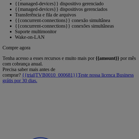
{{managed-devices}} dispositivo gerenciado
{{managed-devices}} dispositivos gerenciados
Transferência e fila de arquivos
{{concurrent-connections}} conexão simultânea
{{concurrent-connections}} conexões simultâneas
Suporte multimonitor
Wake-on-LAN
Compre agora
Tenha acesso a esses recursos e muito mais por
{{amount}}
por mês
com cobrança anual.
Precisa saber mais antes de
comprar?
{{trial|TVB0010_000681}}Teste nossa licença Business
grátis por 30 dias.