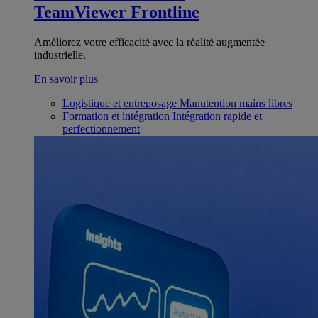
TeamViewer Frontline
Améliorez votre efficacité avec la réalité augmentée
industrielle.
En savoir plus
Logistique et entreposage
Manutention mains libres
Formation et intégration
Intégration rapide et
perfectionnement