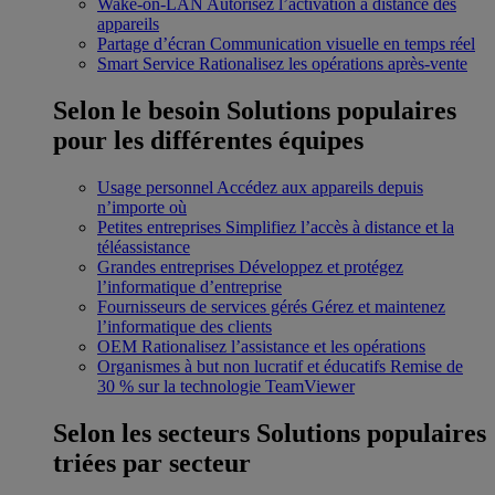
Wake-on-LAN
Autorisez l’activation à distance des
appareils
Partage d’écran
Communication visuelle en temps réel
Smart Service
Rationalisez les opérations après-vente
Selon le besoin
Solutions populaires
pour les différentes équipes
Usage personnel
Accédez aux appareils depuis
n’importe où
Petites entreprises
Simplifiez l’accès à distance et la
téléassistance
Grandes entreprises
Développez et protégez
l’informatique d’entreprise
Fournisseurs de services gérés
Gérez et maintenez
l’informatique des clients
OEM
Rationalisez l’assistance et les opérations
Organismes à but non lucratif et éducatifs
Remise de
30 % sur la technologie TeamViewer
Selon les secteurs
Solutions populaires
triées par secteur