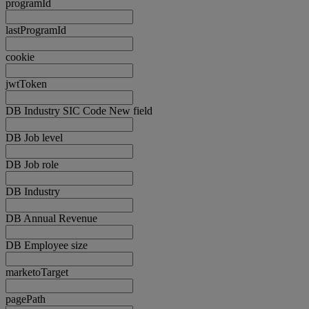
programId
lastProgramId
cookie
jwtToken
DB Industry SIC Code New field
DB Job level
DB Job role
DB Industry
DB Annual Revenue
DB Employee size
marketoTarget
pagePath