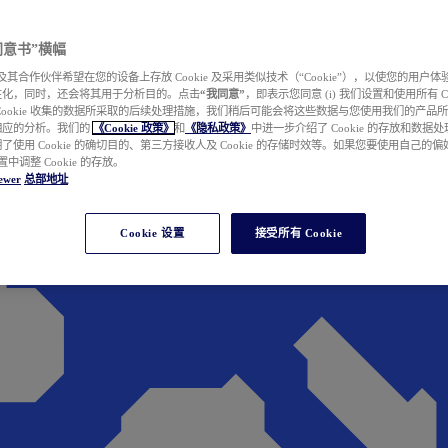
e 同意书”横幅
wer 及其合作伙伴希望在您的设备上存放 Cookie 及采用类似技术（“Cookie”），以使您的用
性化，同时，还会将其用于分析目的。点击
“我同意”
，即表示您同意 (i) 我们设置和使用所有 Cook
Cookie 收集的数据所采取的后续处理措施，我们稍后可能会将这些数据与您使用我们的产品
相应的分析。我们的
《Cookie 政策》
和
《隐私政策》
中进一步介绍了 Cookie 的存放和数据
了使用 Cookie 的确切目的、第三方接收人及 Cookie 的存储时效等。如果您要使用自己的
 设置中调整 Cookie 的存放。
ewer
总部地址
Cookie 设置
接受所有 Cookie