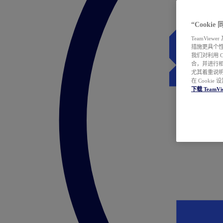
“Cooki
TeamVie
措施更具个
我们对利用 
合，并进行
尤其着重说明
在 Cookie
下载 TeamVi