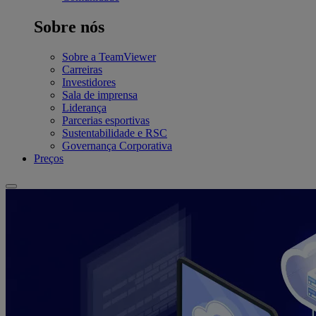
Sobre nós
Sobre a TeamViewer
Carreiras
Investidores
Sala de imprensa
Liderança
Parcerias esportivas
Sustentabilidade e RSC
Governança Corporativa
Preços