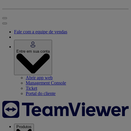
Fale com a equipe de vendas
Entre em sua conta
Abrir app web
Management Console
Ticket
Portal do cliente
Produtos