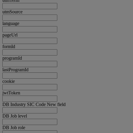
utmTerm
utmSource
language
pageUrl
formId
programId
lastProgramId
cookie
jwtToken
DB Industry SIC Code New field
DB Job level
DB Job role