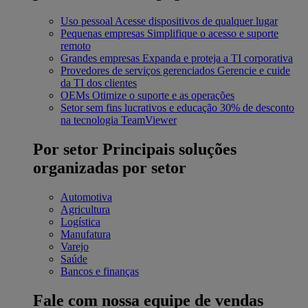
Uso pessoal
Acesse dispositivos de qualquer lugar
Pequenas empresas
Simplifique o acesso e suporte
remoto
Grandes empresas
Expanda e proteja a TI corporativa
Provedores de serviços gerenciados
Gerencie e cuide
da TI dos clientes
OEMs
Otimize o suporte e as operações
Setor sem fins lucrativos e educação
30% de desconto
na tecnologia TeamViewer
Por setor
Principais soluções
organizadas por setor
Automotiva
Agricultura
Logística
Manufatura
Varejo
Saúde
Bancos e finanças
Fale com nossa equipe de vendas