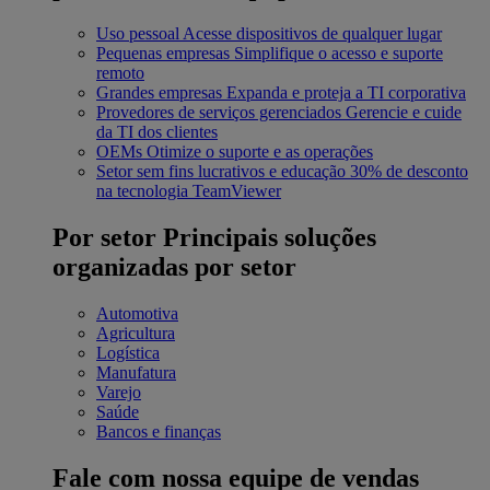
Uso pessoal
Acesse dispositivos de qualquer lugar
Pequenas empresas
Simplifique o acesso e suporte
remoto
Grandes empresas
Expanda e proteja a TI corporativa
Provedores de serviços gerenciados
Gerencie e cuide
da TI dos clientes
OEMs
Otimize o suporte e as operações
Setor sem fins lucrativos e educação
30% de desconto
na tecnologia TeamViewer
Por setor
Principais soluções
organizadas por setor
Automotiva
Agricultura
Logística
Manufatura
Varejo
Saúde
Bancos e finanças
Fale com nossa equipe de vendas