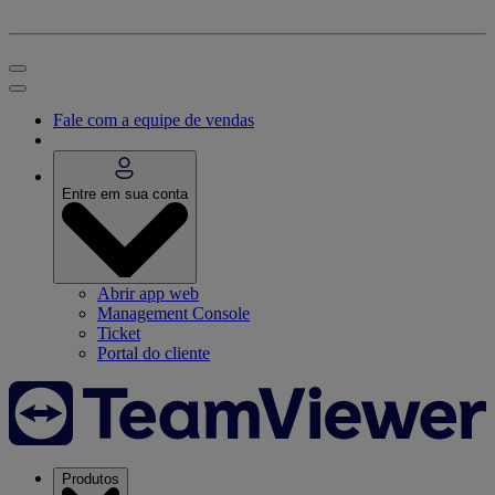
Fale com a equipe de vendas
Entre em sua conta
Abrir app web
Management Console
Ticket
Portal do cliente
Produtos