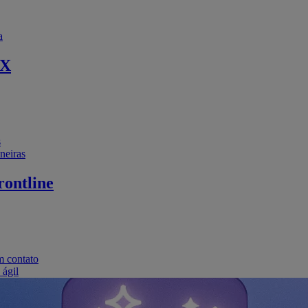
a
EX
s
neiras
ontline
m contato
 ágil