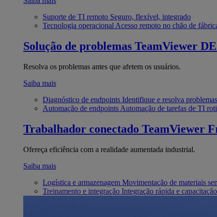
Saiba mais
Suporte de TI remoto
Seguro, flexível, integrado
Tecnologia operacional
Acesso remoto no chão de fábric
Solução de problemas
TeamViewer D
Resolva os problemas antes que afetem os usuários.
Saiba mais
Diagnóstico de endpoints
Identifique e resolva problema
Automação de endpoints
Automação de tarefas de TI roti
Trabalhador conectado
TeamViewer Fr
Ofereça eficiência com a realidade aumentada industrial.
Saiba mais
Logística e armazenagem
Movimentação de materiais se
Treinamento e integração
Integração rápida e capacitação