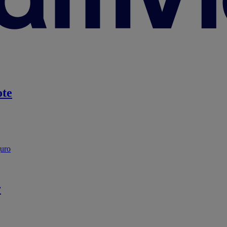
te
guro
r