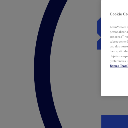
Cookie Co
TeamViewer e 
personalizar 
concordo”, vo
subsequente d
uso dos nosso
dados, são de
objetivos esp
preferências,
Baixar Team