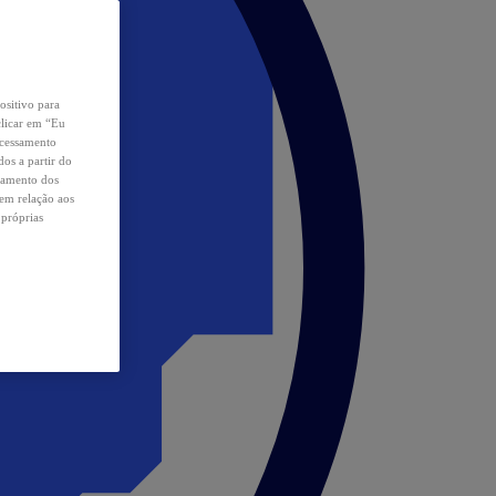
ositivo para
clicar em “Eu
ocessamento
os a partir do
samento dos
 em relação aos
 próprias