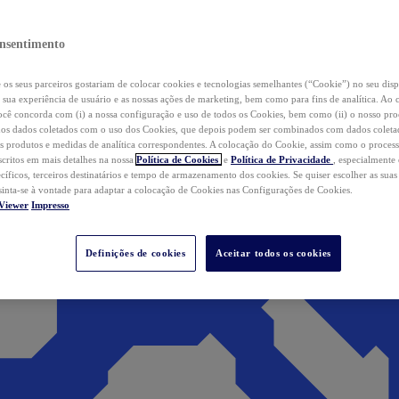
nsentimento
os seus parceiros gostariam de colocar cookies e tecnologias semelhantes (“Cookie”) no seu disp
a sua experiência de usuário e as nossas ações de marketing, bem como para fins de analítica. Ao 
cê concorda com (i) a nossa configuração e uso de todos os Cookies, bem como (ii) o nosso pr
os dados coletados com o uso dos Cookies, que depois podem ser combinados com dados coletad
s produtos e medidas de analítica correspondentes. A colocação do Cookie, assim como o proces
scritos em mais detalhes na nossa
Política de Cookies
e
Política de Privacidade
, especialmente
ecíficos, terceiros destinatários e tempo de armazenamento dos cookies. Se quiser escolher as suas
 sinta-se à vontade para adaptar a colocação de Cookies nas Configurações de Cookies.
Viewer
Impresso
Definições de cookies
Aceitar todos os cookies