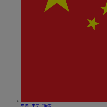
中国 - 中⽂（简体）