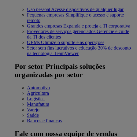
Uso pessoal
Acesse dispositivos de qualquer lugar
Pequenas empresas
Simplifique o acesso e suporte
remoto
Grandes empresas
Expanda e proteja a TI corporativa
Provedores de serviços gerenciados
Gerencie e cuide
da TI dos clientes
OEMs
Otimize o suporte e as operações
Setor sem fins lucrativos e educação
30% de desconto
na tecnologia TeamViewer
Por setor
Principais soluções
organizadas por setor
Automotiva
Agricultura
Logística
Manufatura
Varejo
Saúde
Bancos e finanças
Fale com nossa equipe de vendas