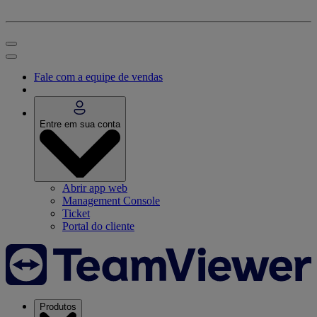
Fale com a equipe de vendas
Entre em sua conta
Abrir app web
Management Console
Ticket
Portal do cliente
Produtos