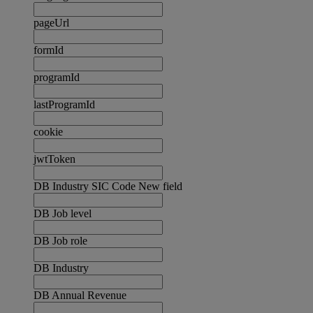
pageUrl
formId
programId
lastProgramId
cookie
jwtToken
DB Industry SIC Code New field
DB Job level
DB Job role
DB Industry
DB Annual Revenue