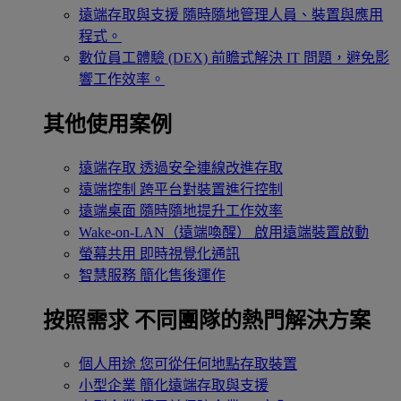
遠端存取與支援
隨時隨地管理人員、裝置與應用
程式。
數位員工體驗 (DEX)
前瞻式解決 IT 問題，避免影
響工作效率。
其他使用案例
遠端存取
透過安全連線改進存取
遠端控制
跨平台對裝置進行控制
遠端桌面
隨時隨地提升工作效率
Wake-on-LAN（遠端喚醒）
啟用遠端裝置啟動
螢幕共用
即時視覺化通訊
智慧服務
簡化售後運作
按照需求
不同團隊的熱門解決方案
個人用途
您可從任何地點存取裝置
小型企業
簡化遠端存取與支援