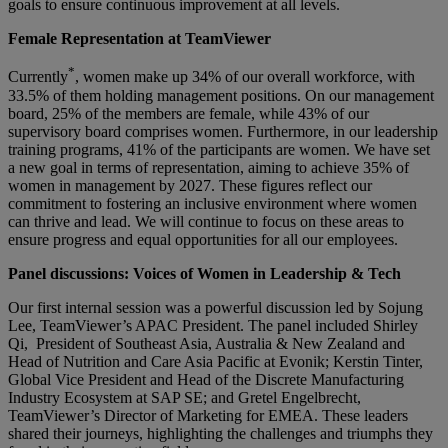
goals to ensure continuous improvement at all levels.
Female Representation at TeamViewer
*
Currently
, women make up 34% of our overall workforce, with
33.5% of them holding management positions. On our management
board, 25% of the members are female, while 43% of our
supervisory board comprises women. Furthermore, in our leadership
training programs, 41% of the participants are women. We have set
a new goal in terms of representation, aiming to achieve 35% of
women in management by 2027. These figures reflect our
commitment to fostering an inclusive environment where women
can thrive and lead. We will continue to focus on these areas to
ensure progress and equal opportunities for all our employees.
Panel discussions: Voices of Women in Leadership & Tech
Our first internal session was a powerful discussion led by Sojung
Lee, TeamViewer’s APAC President. The panel included Shirley
Qi, President of Southeast Asia, Australia & New Zealand and
Head of Nutrition and Care Asia Pacific at Evonik; Kerstin Tinter,
Global Vice President and Head of the Discrete Manufacturing
Industry Ecosystem at SAP SE; and Gretel Engelbrecht,
TeamViewer’s Director of Marketing for EMEA. These leaders
shared their journeys, highlighting the challenges and triumphs they