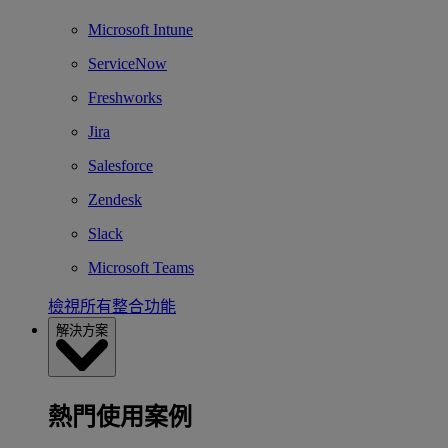
Microsoft Intune
ServiceNow
Freshworks
Jira
Salesforce
Zendesk
Slack
Microsoft Teams
檢視所有整合功能
解決方案
熱門使用案例