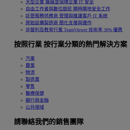
大型企業
擴展並保障企業 IT 安全
自由工作者與數位遊民
隨時隨地安全工作
託管服務供應商
管理與維護客戶 IT 系統
原始設備製造商
簡化支援與運作
非營利及教育行業
TeamViewer 技術享 30% 優惠
按照行業
按行業分類的熱門解決方案
汽車
農業
物流
製造業
零售
醫療保健
銀行與金融
公共領域
請聯絡我們的銷售團隊