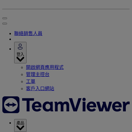
聯絡銷售人員
登入
開啟網頁應用程式
管理主控台
工單
客戶入口網站
產品