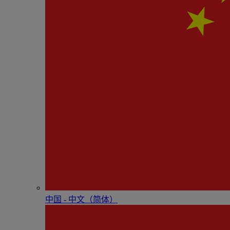
中国 - 中⽂（简体）