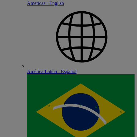
Americas - English
América Latina - Español