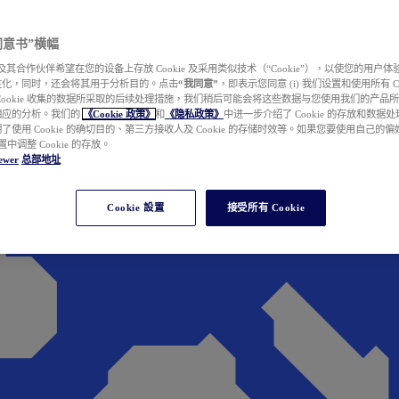
e 同意书”横幅
wer 及其合作伙伴希望在您的设备上存放 Cookie 及采用类似技术（“Cookie”），以使您的用
性化，同时，还会将其用于分析目的。点击
“我同意”
，即表示您同意 (i) 我们设置和使用所有 Cook
Cookie 收集的数据所采取的后续处理措施，我们稍后可能会将这些数据与您使用我们的产品
相应的分析。我们的
《Cookie 政策》
和
《隐私政策》
中进一步介绍了 Cookie 的存放和数据
了使用 Cookie 的确切目的、第三方接收人及 Cookie 的存储时效等。如果您要使用自己的
 设置中调整 Cookie 的存放。
ewer
总部地址
Cookie 設置
接受所有 Cookie