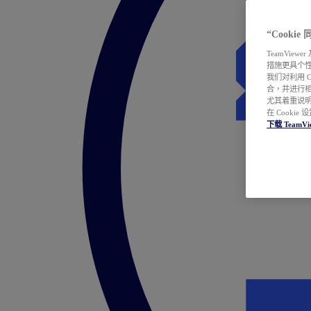
“Cooki
TeamVie
措施更具个
我们对利用 
合，并进行
尤其着重说明
在 Cookie
下载 TeamVi