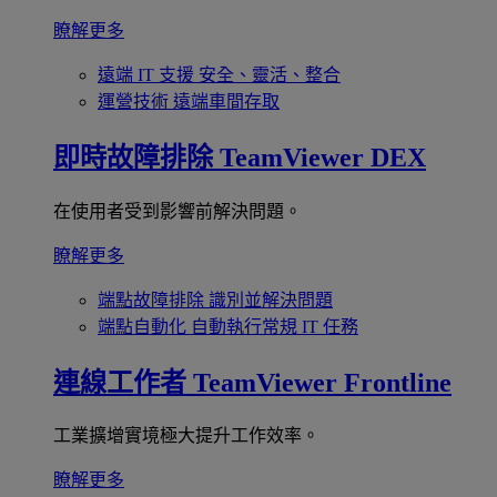
瞭解更多
遠端 IT 支援
安全、靈活、整合
運營技術
遠端車間存取
即時故障排除
TeamViewer DEX
在使用者受到影響前解決問題。
瞭解更多
端點故障排除
識別並解決問題
端點自動化
自動執行常規 IT 任務
連線工作者
TeamViewer Frontline
工業擴增實境極大提升工作效率。
瞭解更多