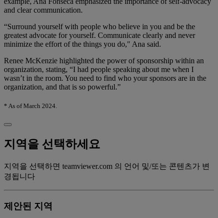
example, Ana Fonseca emphasized the importance of self-advocacy
and clear communication.
“Surround yourself with people who believe in you and be the
greatest advocate for yourself. Communicate clearly and never
minimize the effort of the things you do," Ana said.
Renee McKenzie highlighted the power of sponsorship within an
organization, stating, “I had people speaking about me when I
wasn’t in the room. You need to find who your sponsors are in the
organization, and that is so powerful.”
* As of March 2024.
지역을 선택하세요
지역을 선택하면 teamviewer.com 의 언어 및/또는 콘텐츠가 변
경됩니다
제안된 지역