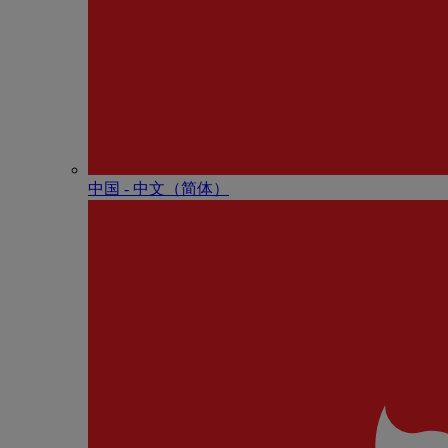
中国 - 中⽂（简体）