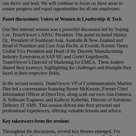
can thrive and lead. We will continue to focus on these areas to
ensure progress and equal opportunities for all our employees.
Panel discussions: Voices of Women in Leadership & Tech
Our first internal session was a powerful discussion led by Sojung
Lee, TeamViewer’s APAC President. The panel included Shirley
Qi, President of Southeast Asia, Australia & New Zealand and
Head of Nutrition and Care Asia Pacific at Evonik; Kerstin Tinter,
Global Vice President and Head of the Discrete Manufacturing
Industry Ecosystem at SAP SE; and Gretel Engelbrecht,
TeamViewer’s Director of Marketing for EMEA. These leaders
shared their journeys, highlighting the challenges and triumphs they
faced in their respective fields.
In the second session, TeamViewer VP of Communications Martina
Dier led a conversation featuring Renee McKenzie, Former Chief
Information Officer at OpenText, along with our own Ana Fonseca,
Jr. Software Engineer, and Kathryn Kobelski, Director of Solutions
Delivery IT AMS. This session delved into their personal and
professional experiences, offering valuable lessons and advice.
Key takeaways from the sessions
Throughout the discussions, several key themes emerged. For