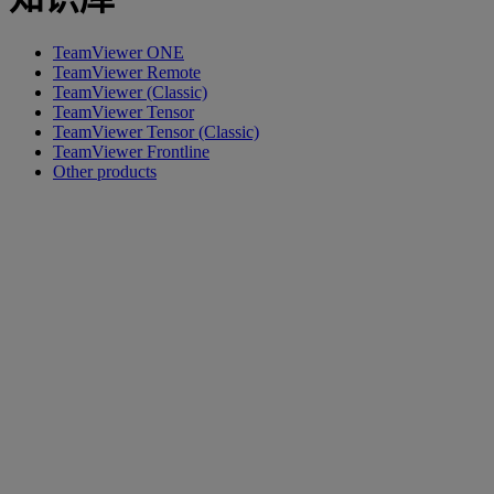
TeamViewer ONE
TeamViewer Remote
TeamViewer (Classic)
TeamViewer Tensor
TeamViewer Tensor (Classic)
TeamViewer Frontline
Other products