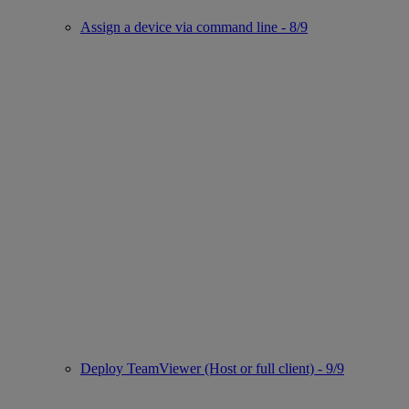
Assign a device via command line - 8/9
Deploy TeamViewer (Host or full client) - 9/9