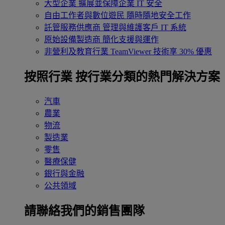
大型企業
擴展並保障企業 IT 安全
自由工作者與數位遊民
隨時隨地安全工作
託管服務供應商
管理與維護客戶 IT 系統
原始設備製造商
簡化支援與運作
非營利及教育行業
TeamViewer 技術享 30% 優惠
按照行業
按行業分類的熱門解決方案
汽車
農業
物流
製造業
零售
醫療保健
銀行與金融
公共領域
請聯絡我們的銷售團隊