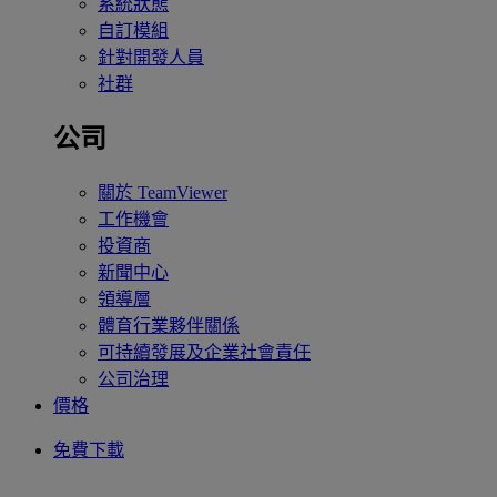
系統狀態
自訂模組
針對開發人員
社群
公司
關於 TeamViewer
工作機會
投資商
新聞中心
領導層
體育行業夥伴關係
可持續發展及企業社會責任
公司治理
價格
免費下載