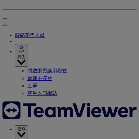
聯絡銷售人員
登入
開啟網頁應用程式
管理主控台
工單
客戶入口網站
產品