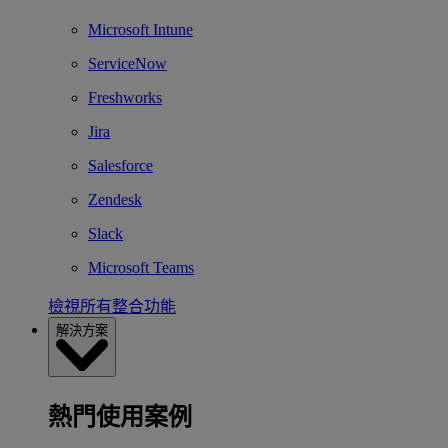
Microsoft Intune
ServiceNow
Freshworks
Jira
Salesforce
Zendesk
Slack
Microsoft Teams
檢視所有整合功能
解決方案
熱門使用案例