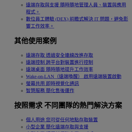
遠端存取與支援
隨時隨地管理人員、裝置與應用
程式。
數位員工體驗 (DEX)
前瞻式解決 IT 問題，避免影
響工作效率。
其他使用案例
遠端存取
透過安全連線改進存取
遠端控制
跨平台對裝置進行控制
遠端桌面
隨時隨地提升工作效率
Wake-on-LAN（遠端喚醒）
啟用遠端裝置啟動
螢幕共用
即時視覺化通訊
智慧服務
簡化售後運作
按照需求
不同團隊的熱門解決方案
個人用途
您可從任何地點存取裝置
小型企業
簡化遠端存取與支援