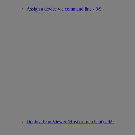
Assign a device via command line - 8/9
Deploy TeamViewer (Host or full client) - 9/9