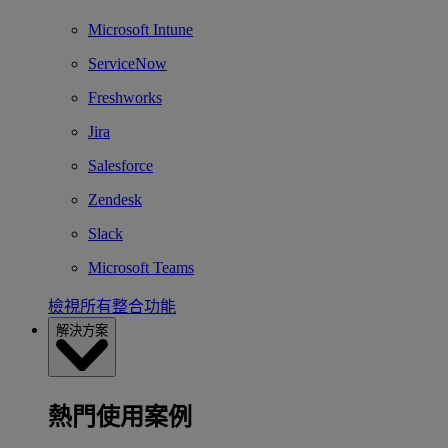
Microsoft Intune
ServiceNow
Freshworks
Jira
Salesforce
Zendesk
Slack
Microsoft Teams
檢視所有整合功能
解決方案
熱門使用案例