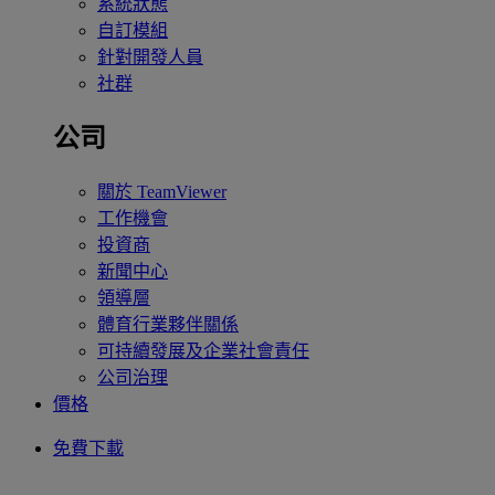
系統狀態
自訂模組
針對開發人員
社群
公司
關於 TeamViewer
工作機會
投資商
新聞中心
領導層
體育行業夥伴關係
可持續發展及企業社會責任
公司治理
價格
免費下載