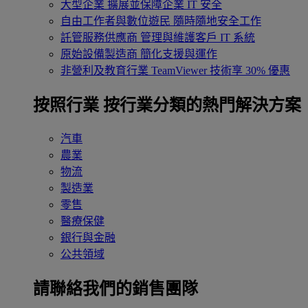
大型企業
擴展並保障企業 IT 安全
自由工作者與數位遊民
隨時隨地安全工作
託管服務供應商
管理與維護客戶 IT 系統
原始設備製造商
簡化支援與運作
非營利及教育行業
TeamViewer 技術享 30% 優惠
按照行業
按行業分類的熱門解決方案
汽車
農業
物流
製造業
零售
醫療保健
銀行與金融
公共領域
請聯絡我們的銷售團隊