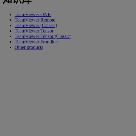
TeamViewer ONE
TeamViewer Remote
TeamViewer (Classic)
TeamViewer Tensor
TeamViewer Tensor (Classic)
TeamViewer Frontline
Other products