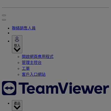
聯絡銷售人員
登入
開啟網頁應用程式
管理主控台
工單
客戶入口網站
產品