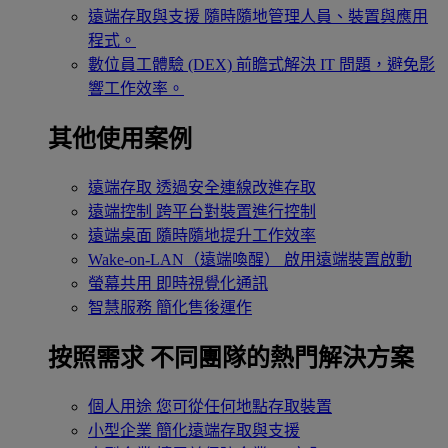
遠端存取與支援
隨時隨地管理人員、裝置與應用
程式。
數位員工體驗 (DEX)
前瞻式解決 IT 問題，避免影
響工作效率。
其他使用案例
遠端存取
透過安全連線改進存取
遠端控制
跨平台對裝置進行控制
遠端桌面
隨時隨地提升工作效率
Wake-on-LAN（遠端喚醒）
啟用遠端裝置啟動
螢幕共用
即時視覺化通訊
智慧服務
簡化售後運作
按照需求
不同團隊的熱門解決方案
個人用途
您可從任何地點存取裝置
小型企業
簡化遠端存取與支援