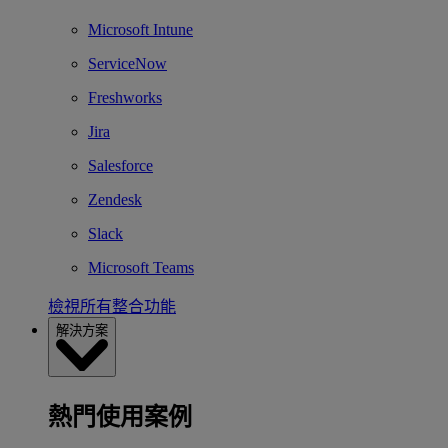
Microsoft Intune
ServiceNow
Freshworks
Jira
Salesforce
Zendesk
Slack
Microsoft Teams
檢視所有整合功能
解決方案
熱門使用案例