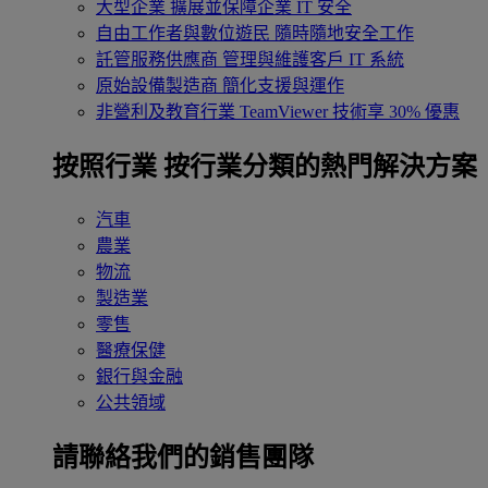
大型企業
擴展並保障企業 IT 安全
自由工作者與數位遊民
隨時隨地安全工作
託管服務供應商
管理與維護客戶 IT 系統
原始設備製造商
簡化支援與運作
非營利及教育行業
TeamViewer 技術享 30% 優惠
按照行業
按行業分類的熱門解決方案
汽車
農業
物流
製造業
零售
醫療保健
銀行與金融
公共領域
請聯絡我們的銷售團隊