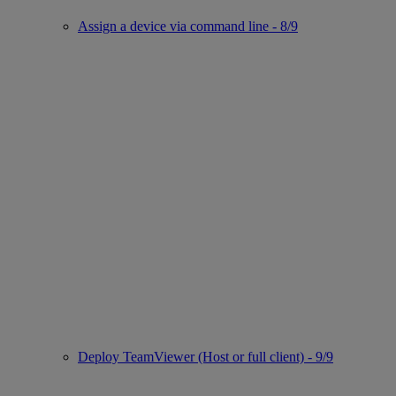
Assign a device via command line - 8/9
Deploy TeamViewer (Host or full client) - 9/9