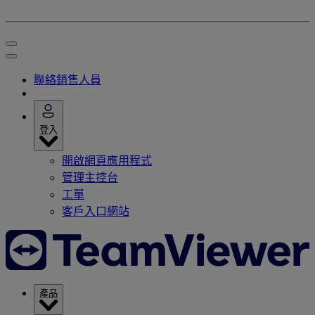
聯絡銷售人員
登入
開啟網頁應用程式
管理主控台
工單
客戶入口網站
產品