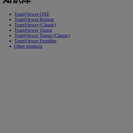
TeamViewer ONE
TeamViewer Remote
TeamViewer (Classic)
TeamViewer Tensor
TeamViewer Tensor (Classic)
TeamViewer Frontline
Other products