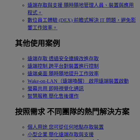
遠端存取與支援
隨時隨地管理人員、裝置與應用
程式。
數位員工體驗 (DEX)
前瞻式解決 IT 問題，避免影
響工作效率。
其他使用案例
遠端存取
透過安全連線改進存取
遠端控制
跨平台對裝置進行控制
遠端桌面
隨時隨地提升工作效率
Wake-on-LAN（遠端喚醒）
啟用遠端裝置啟動
螢幕共用
即時視覺化通訊
智慧服務
簡化售後運作
按照需求
不同團隊的熱門解決方案
個人用途
您可從任何地點存取裝置
小型企業
簡化遠端存取與支援