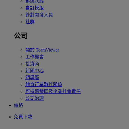
系統狀態
自訂模組
針對開發人員
社群
公司
關於 TeamViewer
工作機會
投資商
新聞中心
領導層
體育行業夥伴關係
可持續發展及企業社會責任
公司治理
價格
免費下載