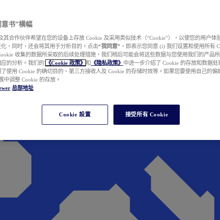
e 同意书”横幅
wer 及其合作伙伴希望在您的设备上存放 Cookie 及采用类似技术（“Cookie”），以使您的用
性化，同时，还会将其用于分析目的。点击
“我同意”
，即表示您同意 (i) 我们设置和使用所有 Cook
Cookie 收集的数据所采取的后续处理措施，我们稍后可能会将这些数据与您使用我们的产品
相应的分析。我们的
《Cookie 政策》
和
《隐私政策》
中进一步介绍了 Cookie 的存放和数据
了使用 Cookie 的确切目的、第三方接收人及 Cookie 的存储时效等。如果您要使用自己的
 设置中调整 Cookie 的存放。
ewer
总部地址
Cookie 設置
接受所有 Cookie