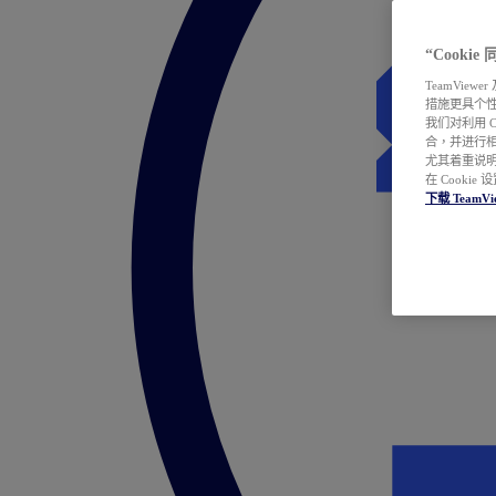
“Cooki
TeamVie
措施更具个
我们对利用 
合，并进行
尤其着重说明
在 Cookie
下载 TeamVi