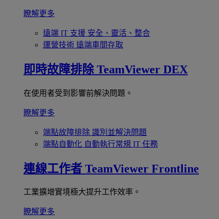
瞭解更多
遠端 IT 支援
安全、靈活、整合
運營技術
遠端車間存取
即時故障排除
TeamViewer DEX
在使用者受到影響前解決問題。
瞭解更多
端點故障排除
識別並解決問題
端點自動化
自動執行常規 IT 任務
連線工作者
TeamViewer Frontline
工業擴增實境極大提升工作效率。
瞭解更多