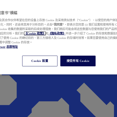
e 同意书”横幅
wer 及其合作伙伴希望在您的设备上存放 Cookie 及采用类似技术（“Cookie”），以使您的用
性化，同时，还会将其用于分析目的。点击
“我同意”
，即表示您同意 (i) 我们设置和使用所有 Cook
Cookie 收集的数据所采取的后续处理措施，我们稍后可能会将这些数据与您使用我们的产品
相应的分析。我们的
《Cookie 政策》
和
《隐私政策》
中进一步介绍了 Cookie 的存放和数据
了使用 Cookie 的确切目的、第三方接收人及 Cookie 的存储时效等。如果您要使用自己的
 设置中调整 Cookie 的存放。
ewer
总部地址
Cookie 設置
接受所有 Cookie