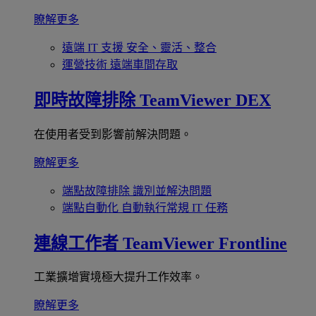
瞭解更多
遠端 IT 支援
安全、靈活、整合
運營技術
遠端車間存取
即時故障排除
TeamViewer DEX
在使用者受到影響前解決問題。
瞭解更多
端點故障排除
識別並解決問題
端點自動化
自動執行常規 IT 任務
連線工作者
TeamViewer Frontline
工業擴增實境極大提升工作效率。
瞭解更多