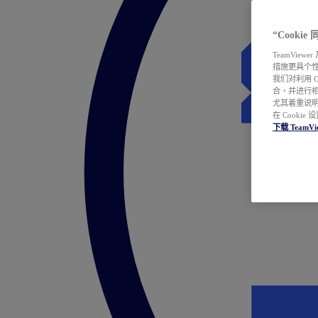
“Cooki
TeamVie
措施更具个
我们对利用 
合，并进行
尤其着重说明
在 Cookie
下载 TeamVi