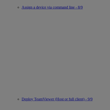
Assign a device via command line - 8/9
Deploy TeamViewer (Host or full client) - 9/9