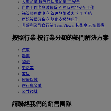
大型企業
擴展並保障企業 IT 安全
自由工作者與數位遊民
隨時隨地安全工作
託管服務供應商
管理與維護客戶 IT 系統
原始設備製造商
簡化支援與運作
非營利及教育行業
TeamViewer 技術享 30% 優惠
按照行業
按行業分類的熱門解決方案
汽車
農業
物流
製造業
零售
醫療保健
銀行與金融
公共領域
請聯絡我們的銷售團隊