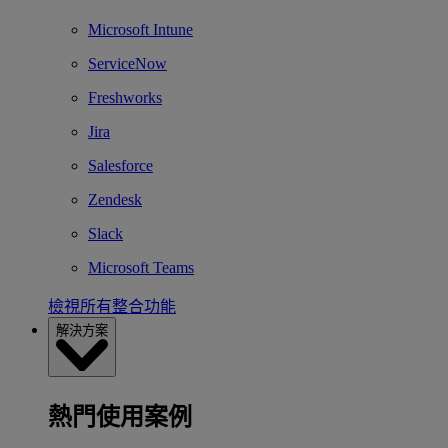
Microsoft Intune
ServiceNow
Freshworks
Jira
Salesforce
Zendesk
Slack
Microsoft Teams
檢視所有整合功能
解決方案
熱門使用案例