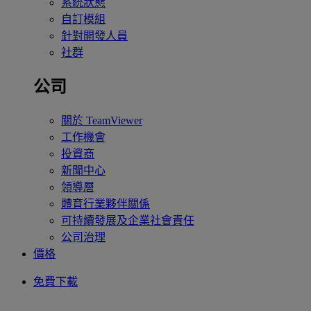
系統狀態
自訂模組
針對開發人員
社群
公司
關於 TeamViewer
工作機會
投資商
新聞中心
領導層
體育行業夥伴關係
可持續發展及企業社會責任
公司治理
價格
免費下載