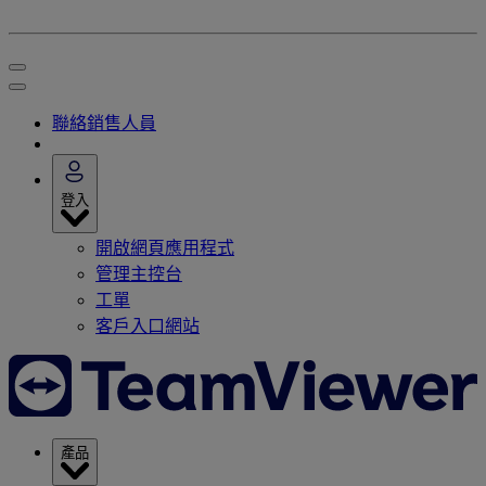
聯絡銷售人員
登入
開啟網頁應用程式
管理主控台
工單
客戶入口網站
產品