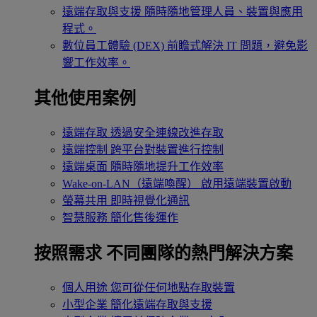
遠端存取與支援
隨時隨地管理人員、裝置與應用
程式。
數位員工體驗 (DEX)
前瞻式解決 IT 問題，避免影
響工作效率。
其他使用案例
遠端存取
透過安全連線改進存取
遠端控制
跨平台對裝置進行控制
遠端桌面
隨時隨地提升工作效率
Wake-on-LAN（遠端喚醒）
啟用遠端裝置啟動
螢幕共用
即時視覺化通訊
智慧服務
簡化售後運作
按照需求
不同團隊的熱門解決方案
個人用途
您可從任何地點存取裝置
小型企業
簡化遠端存取與支援