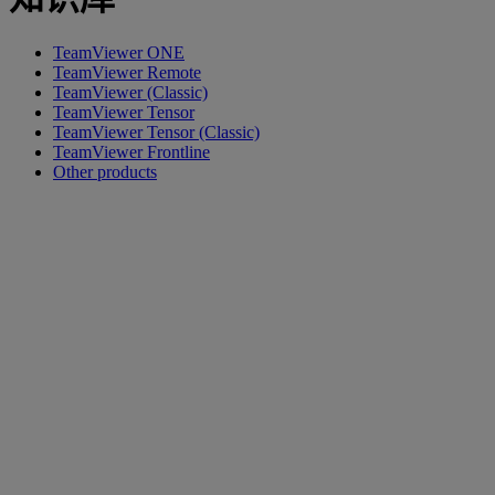
TeamViewer ONE
TeamViewer Remote
TeamViewer (Classic)
TeamViewer Tensor
TeamViewer Tensor (Classic)
TeamViewer Frontline
Other products