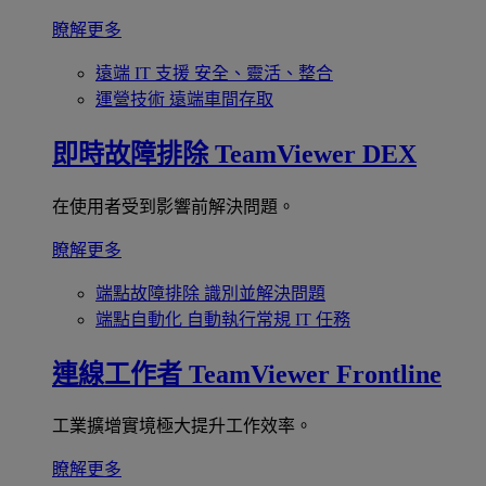
瞭解更多
遠端 IT 支援
安全、靈活、整合
運營技術
遠端車間存取
即時故障排除
TeamViewer DEX
在使用者受到影響前解決問題。
瞭解更多
端點故障排除
識別並解決問題
端點自動化
自動執行常規 IT 任務
連線工作者
TeamViewer Frontline
工業擴增實境極大提升工作效率。
瞭解更多