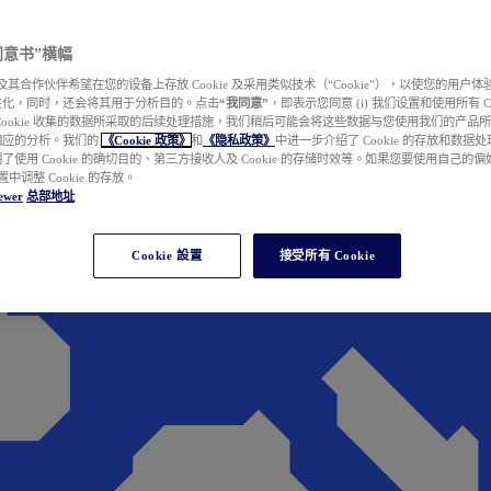
e 同意书”横幅
wer 及其合作伙伴希望在您的设备上存放 Cookie 及采用类似技术（“Cookie”），以使您的用
性化，同时，还会将其用于分析目的。点击
“我同意”
，即表示您同意 (i) 我们设置和使用所有 Cook
Cookie 收集的数据所采取的后续处理措施，我们稍后可能会将这些数据与您使用我们的产品
相应的分析。我们的
《Cookie 政策》
和
《隐私政策》
中进一步介绍了 Cookie 的存放和数据
了使用 Cookie 的确切目的、第三方接收人及 Cookie 的存储时效等。如果您要使用自己的
 设置中调整 Cookie 的存放。
ewer
总部地址
Cookie 設置
接受所有 Cookie