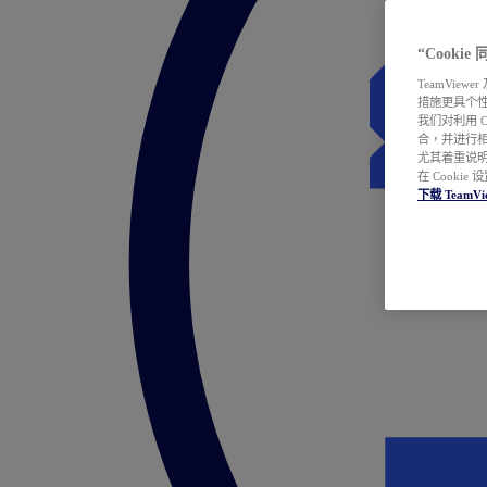
“Cooki
TeamVie
措施更具个
我们对利用 
合，并进行
尤其着重说明
在 Cookie
下载 TeamVi