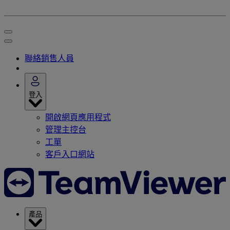
聯絡銷售人員
登入
開啟網頁應用程式
管理主控台
工單
客戶入口網站
產品