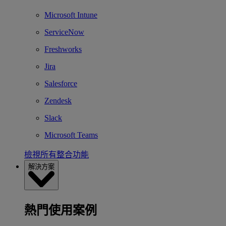
Microsoft Intune
ServiceNow
Freshworks
Jira
Salesforce
Zendesk
Slack
Microsoft Teams
檢視所有整合功能
解決方案
熱門使用案例