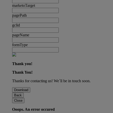
marketoTarget
pagePath
gclid
pageName
formType
Thank you!
Thank You!
Thanks for contacting us! We´ll be in touch soon.
Download
Back
Close
Ooops. An error occured