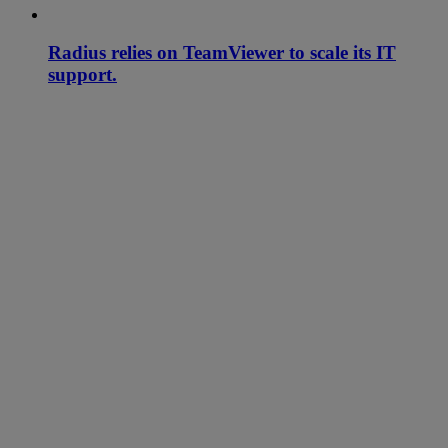
Radius relies on TeamViewer to scale its IT
support.