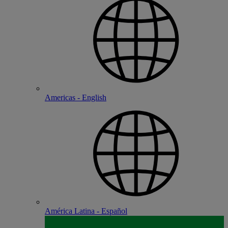
Americas - English
América Latina - Español