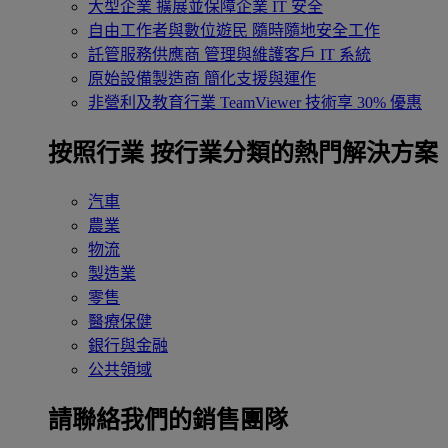
大型企業
擴展並保障企業 IT 安全
自由工作者與數位遊民
隨時隨地安全工作
託管服務供應商
管理與維護客戶 IT 系統
原始設備製造商
簡化支援與運作
非營利及教育行業
TeamViewer 技術享 30% 優惠
按照行業
按行業分類的熱門解決方案
汽車
農業
物流
製造業
零售
醫療保健
銀行與金融
公共領域
請聯絡我們的銷售團隊