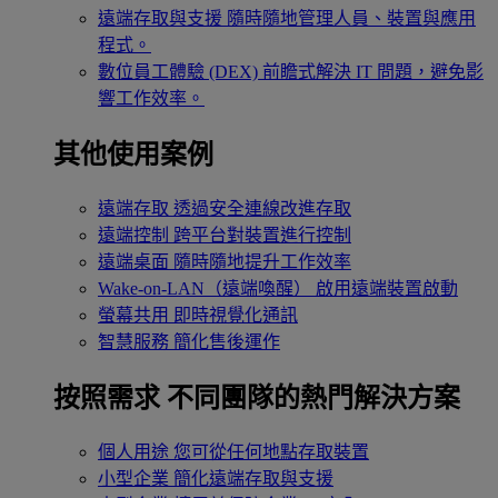
遠端存取與支援
隨時隨地管理人員、裝置與應用
程式。
數位員工體驗 (DEX)
前瞻式解決 IT 問題，避免影
響工作效率。
其他使用案例
遠端存取
透過安全連線改進存取
遠端控制
跨平台對裝置進行控制
遠端桌面
隨時隨地提升工作效率
Wake-on-LAN（遠端喚醒）
啟用遠端裝置啟動
螢幕共用
即時視覺化通訊
智慧服務
簡化售後運作
按照需求
不同團隊的熱門解決方案
個人用途
您可從任何地點存取裝置
小型企業
簡化遠端存取與支援