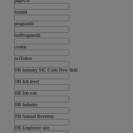
pageUrl
formId
programId
lastProgramId
cookie
jwtToken
DB Industry SIC Code New field
DB Job level
DB Job role
DB Industry
DB Annual Revenue
DB Employee size