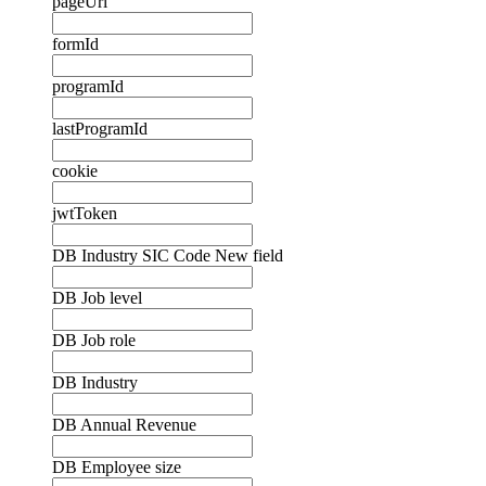
pageUrl
formId
programId
lastProgramId
cookie
jwtToken
DB Industry SIC Code New field
DB Job level
DB Job role
DB Industry
DB Annual Revenue
DB Employee size