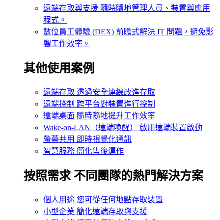
遠端存取與支援
隨時隨地管理人員、裝置與應用
程式。
數位員工體驗 (DEX)
前瞻式解決 IT 問題，避免影
響工作效率。
其他使用案例
遠端存取
透過安全連線改進存取
遠端控制
跨平台對裝置進行控制
遠端桌面
隨時隨地提升工作效率
Wake-on-LAN（遠端喚醒）
啟用遠端裝置啟動
螢幕共用
即時視覺化通訊
智慧服務
簡化售後運作
按照需求
不同團隊的熱門解決方案
個人用途
您可從任何地點存取裝置
小型企業
簡化遠端存取與支援