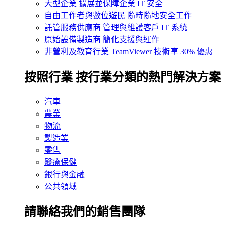
大型企業
擴展並保障企業 IT 安全
自由工作者與數位遊民
隨時隨地安全工作
託管服務供應商
管理與維護客戶 IT 系統
原始設備製造商
簡化支援與運作
非營利及教育行業
TeamViewer 技術享 30% 優惠
按照行業
按行業分類的熱門解決方案
汽車
農業
物流
製造業
零售
醫療保健
銀行與金融
公共領域
請聯絡我們的銷售團隊