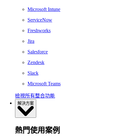
Microsoft Intune
ServiceNow
Freshworks
Jira
Salesforce
Zendesk
Slack
Microsoft Teams
檢視所有整合功能
解決方案
熱門使用案例