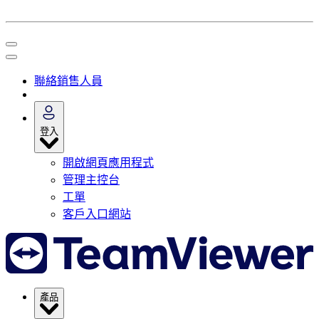
聯絡銷售人員
登入
開啟網頁應用程式
管理主控台
工單
客戶入口網站
產品