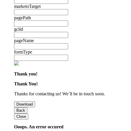
marketoTarget
pagePath
gclid
pageName
formType
Thank you!
Thank You!
Thanks for contacting us! We´ll be in touch soon.
Download
Back
Close
Ooops. An error occured