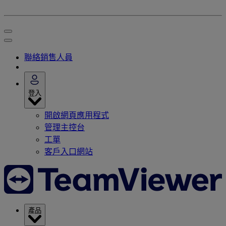
聯絡銷售人員
登入
開啟網頁應用程式
管理主控台
工單
客戶入口網站
產品