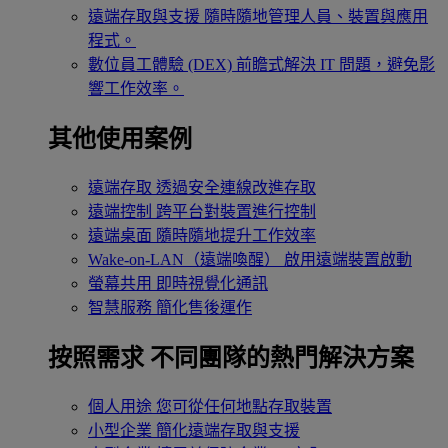
遠端存取與支援
隨時隨地管理人員、裝置與應用
程式。
數位員工體驗 (DEX)
前瞻式解決 IT 問題，避免影
響工作效率。
其他使用案例
遠端存取
透過安全連線改進存取
遠端控制
跨平台對裝置進行控制
遠端桌面
隨時隨地提升工作效率
Wake-on-LAN（遠端喚醒）
啟用遠端裝置啟動
螢幕共用
即時視覺化通訊
智慧服務
簡化售後運作
按照需求
不同團隊的熱門解決方案
個人用途
您可從任何地點存取裝置
小型企業
簡化遠端存取與支援