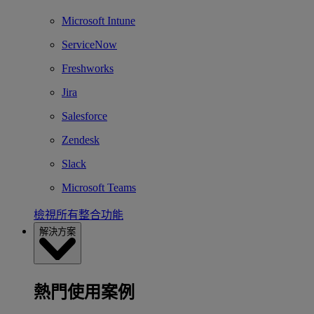
Microsoft Intune
ServiceNow
Freshworks
Jira
Salesforce
Zendesk
Slack
Microsoft Teams
檢視所有整合功能
解決方案
熱門使用案例