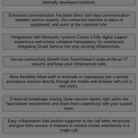
internally developed solutions.
Enhanced communication
Facilitate direct and clear communication
between service experts, the connected machine or piece of
equipment, and users at the customer site.
Integrations with third-party systems
Create a fully digital support
experience and ensure complete transparency by seamlessly
integrating Smart Service into your existing infrastructure.
Secure connectivity
Benefit from TeamViewer’s state-of-the-art IT
security and keep your infrastructure safe.
More flexibility
Allow staff or externals to seamlessly join a remote
assistance session directly through the mobile web browser with just a
few clicks.
Enhanced knowledge sharing
Store session reports right within the
TeamViewer environment and share them seamlessly with your support
team.
Easy collaboration
Add another supporter to the call when necessary
and give them access to features to resolve issues seamlessly in a
single call.