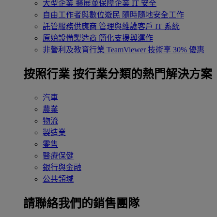
大型企業
擴展並保障企業 IT 安全
自由工作者與數位遊民
隨時隨地安全工作
託管服務供應商
管理與維護客戶 IT 系統
原始設備製造商
簡化支援與運作
非營利及教育行業
TeamViewer 技術享 30% 優惠
按照行業
按行業分類的熱門解決方案
汽車
農業
物流
製造業
零售
醫療保健
銀行與金融
公共領域
請聯絡我們的銷售團隊