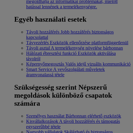
megoldhatja az informatikai problémákat, mielőtt
hatással lennének a termelékenységre.
Egyéb használati esetek
Távoli hozzáférés
Jobb hozzáférés biztonságos
kapcsolattal
Távvezérlés
Eszközök ellenőrzése platformfüggetlenül
Távoli asztal
A termelékenység növelése bárhonnan
Hálózati ébresztési funkció
Eszközök aktiválása
távolról
Képernyőmegosztás
Valós idejű vizuális kommunikáció
Smart Service
A vevőszolgálati műveletek
áramvonalassá tétele
Szükségesség szerint
Népszerű
megoldások különböző csapatok
számára
Személyes használat
Bárhonnan elérhető eszközök
Kisvállalkozások
A távoli hozzáférés és támogatás
egyszerűbbé tétele
Nagyobb vállalatok
Skálázható és biztonságos