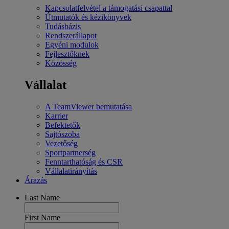
Kapcsolatfelvétel a támogatási csapattal
Útmutatók és kézikönyvek
Tudásbázis
Rendszerállapot
Egyéni modulok
Fejlesztőknek
Közösség
Vállalat
A TeamViewer bemutatása
Karrier
Befektetők
Sajtószoba
Vezetőség
Sportpartnerség
Fenntarthatóság és CSR
Vállalatirányítás
Árazás
Last Name
First Name