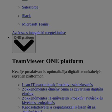
Salesforce
Slack
Microsoft Teams
Az összes integráció megtekintése
ONE platform
TeamViewer ONE platform
Kezelje proaktívan és optimalizálja digitális munkahelyét
egyetlen platformon.
Lean IT-csapatoknak
Proaktív eszközkezelés
Zökkenőmentes élmény
Sima és zavartalan digitális
élmény
Zökkenőmentes IT-műveletek
Proaktív javítások és
kivételes szolgáltatás
Kapcsolatfelvétel a csapatunkkal
Készen áll az
átalakulásra?