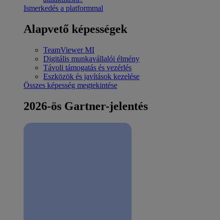
Ismerkedés a platformmal
Alapvető képességek
TeamViewer MI
Digitális munkavállalói élmény
Távoli támogatás és vezérlés
Eszközök és javítások kezelése
Összes képesség megtekintése
2026-ös Gartner-jelentés