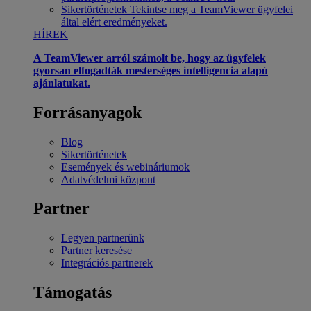
Sikertörténetek
Tekintse meg a TeamViewer ügyfelei
által elért eredményeket.
HÍREK
A TeamViewer arról számolt be, hogy az ügyfelek
gyorsan elfogadták mesterséges intelligencia alapú
ajánlatukat.
Forrásanyagok
Blog
Sikertörténetek
Események és webináriumok
Adatvédelmi központ
Partner
Legyen partnerünk
Partner keresése
Integrációs partnerek
Támogatás