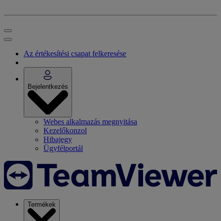
Az értékesítési csapat felkeresése
Bejelentkezés
Webes alkalmazás megnyitása
Kezelőkonzol
Hibajegy
Ügyfélportál
Termékek