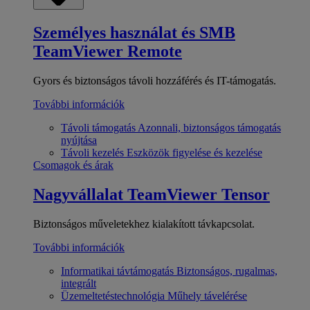
Személyes használat és SMB
TeamViewer Remote
Gyors és biztonságos távoli hozzáférés és IT-támogatás.
További információk
Távoli támogatás
Azonnali, biztonságos támogatás
nyújtása
Távoli kezelés
Eszközök figyelése és kezelése
Csomagok és árak
Nagyvállalat
TeamViewer Tensor
Biztonságos műveletekhez kialakított távkapcsolat.
További információk
Informatikai távtámogatás
Biztonságos, rugalmas,
integrált
Üzemeltetéstechnológia
Műhely távelérése