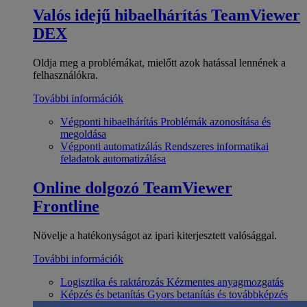
Valós idejű hibaelhárítás
TeamViewer
DEX
Oldja meg a problémákat, mielőtt azok hatással lennének a
felhasználókra.
További információk
Végponti hibaelhárítás
Problémák azonosítása és
megoldása
Végponti automatizálás
Rendszeres informatikai
feladatok automatizálása
Online dolgozó
TeamViewer
Frontline
Növelje a hatékonyságot az ipari kiterjesztett valósággal.
További információk
Logisztika és raktározás
Kézmentes anyagmozgatás
Képzés és betanítás
Gyors betanítás és továbbképzés