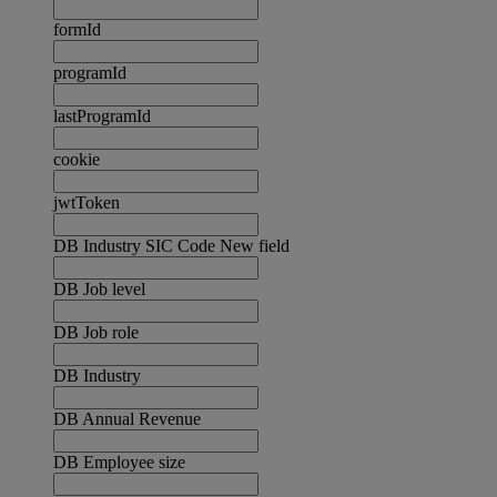
formId
programId
lastProgramId
cookie
jwtToken
DB Industry SIC Code New field
DB Job level
DB Job role
DB Industry
DB Annual Revenue
DB Employee size