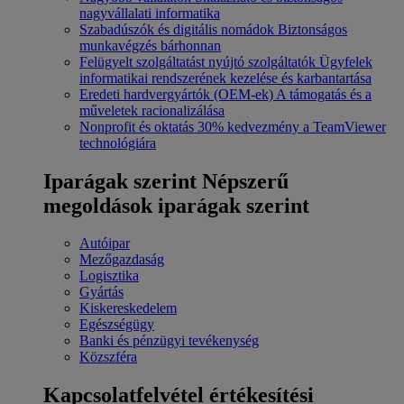
nagyvállalati informatika
Szabadúszók és digitális nomádok
Biztonságos
munkavégzés bárhonnan
Felügyelt szolgáltatást nyújtó szolgáltatók
Ügyfelek
informatikai rendszerének kezelése és karbantartása
Eredeti hardvergyártók (OEM-ek)
A támogatás és a
műveletek racionalizálása
Nonprofit és oktatás
30% kedvezmény a TeamViewer
technológiára
Iparágak szerint
Népszerű
megoldások iparágak szerint
Autóipar
Mezőgazdaság
Logisztika
Gyártás
Kiskereskedelem
Egészségügy
Banki és pénzügyi tevékenység
Közszféra
Kapcsolatfelvétel értékesítési