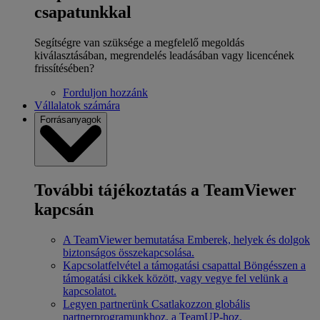
csapatunkkal
Segítségre van szüksége a megfelelő megoldás
kiválasztásában, megrendelés leadásában vagy licencének
frissítésében?
Forduljon hozzánk
Vállalatok számára
Forrásanyagok
További tájékoztatás a TeamViewer
kapcsán
A TeamViewer bemutatása
Emberek, helyek és dolgok
biztonságos összekapcsolása.
Kapcsolatfelvétel a támogatási csapattal
Böngésszen a
támogatási cikkek között, vagy vegye fel velünk a
kapcsolatot.
Legyen partnerünk
Csatlakozzon globális
partnerprogramunkhoz, a TeamUP-hoz.