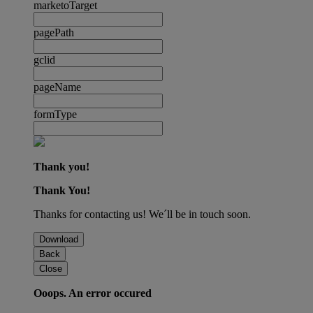
marketoTarget
pagePath
gclid
pageName
formType
Thank you!
Thank You!
Thanks for contacting us! We´ll be in touch soon.
Download
Back
Close
Ooops. An error occured