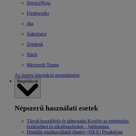
ServiceNow
Freshworks
Jira
Salesforce
Zendesk
Slack
Microsoft Teams
Az összes integráció megtekintése
Megoldások
Népszerű használati esetek
Távoli hozzáférés és támogatás
Kezelje az embereket,
eszközöket és alkalmazásokat – bárhonnan.
Digitális munkavállalói élmény (DEX)
Proaktívan