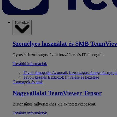
Termékek
Személyes használat és SMB
TeamView
Gyors és biztonságos távoli hozzáférés és IT-támogatás.
További információk
Távoli támogatás
Azonnali, biztonságos támogatás nyújt
Távoli kezelés
Eszközök figyelése és kezelése
Csomagok és árak
Nagyvállalat
TeamViewer Tensor
Biztonságos műveletekhez kialakított távkapcsolat.
További információk