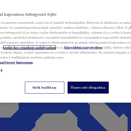
l kapcsolatos beleegyezési fejléc
és partnerei szeretnének cookie-kat és hasonló technológiákat elhelyezni és alkalmazni az eszkö
élmény és a marketingtevékenységek személyre szabása érdekében, valamint elemzési célból. A
„
tva beleegyezik (i) az összes cookie elhelyezésébe és használatába, valamint (ii) a cookie-k haszn
gozásába, amelyeket társíthatunk a termékek használatából és a használathoz kapcsolódó elemzési
ből származó adatokhoz. A cookie-k elhelyezésével és az adatok feldolgozásával kapcsolatos to
t a
cookie-kra vonatkozó szabályzatban
és az
Adatvédelmi irányelvekben
találja, különös tekin
konkrét céljaira, a külső címzettekre és a cookie-k tárolási időtartamára. Ha szeretné megadni a saj
ookie-k beállításainak területén szabhatja testre.
TeamViewert
Impresszum
Sütik beállítása
Összes süti elfogadása