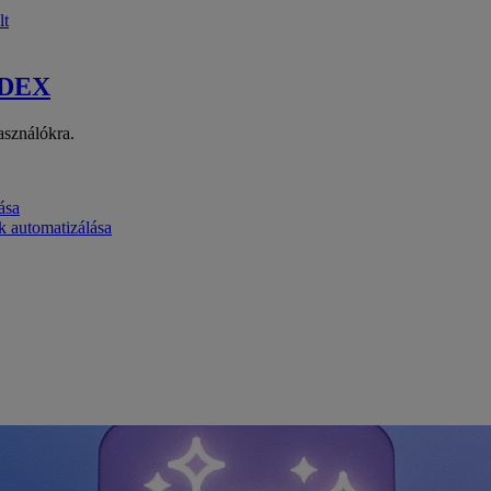
lt
 DEX
asználókra.
ása
k automatizálása