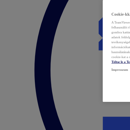
Cookie-kka
A TeamViewer 
felhasználói 
gombra kattin
adatok feldol
tevékenységek
információka
használatának 
cookie-kat a c
Töltse le a 
Impresszum