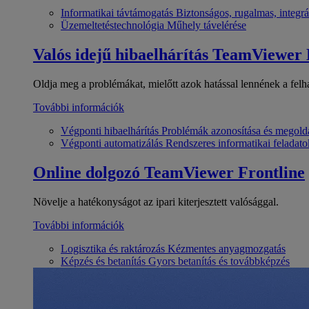
Informatikai távtámogatás
Biztonságos, rugalmas, integrá
Üzemeltetéstechnológia
Műhely távelérése
Valós idejű hibaelhárítás
TeamViewer
Oldja meg a problémákat, mielőtt azok hatással lennének a felh
További információk
Végponti hibaelhárítás
Problémák azonosítása és megold
Végponti automatizálás
Rendszeres informatikai feladato
Online dolgozó
TeamViewer Frontline
Növelje a hatékonyságot az ipari kiterjesztett valósággal.
További információk
Logisztika és raktározás
Kézmentes anyagmozgatás
Képzés és betanítás
Gyors betanítás és továbbképzés