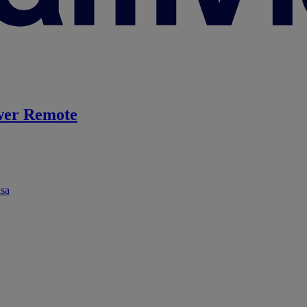
er Remote
ása