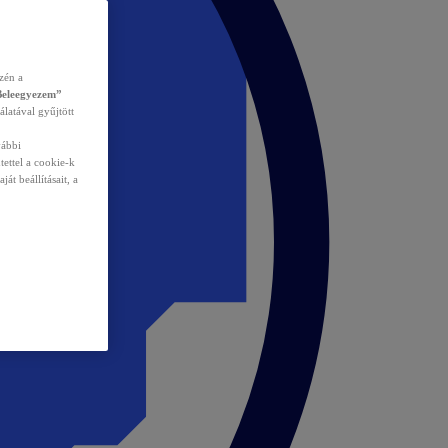
zén a
Beleegyezem”
álatával gyűjtött
vábbi
tettel a cookie-k
át beállításait, a