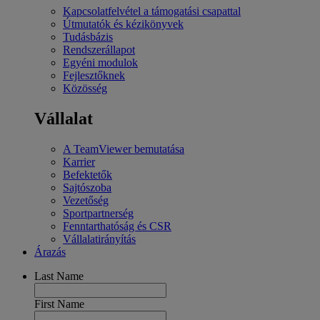
Kapcsolatfelvétel a támogatási csapattal
Útmutatók és kézikönyvek
Tudásbázis
Rendszerállapot
Egyéni modulok
Fejlesztőknek
Közösség
Vállalat
A TeamViewer bemutatása
Karrier
Befektetők
Sajtószoba
Vezetőség
Sportpartnerség
Fenntarthatóság és CSR
Vállalatirányítás
Árazás
Last Name
First Name