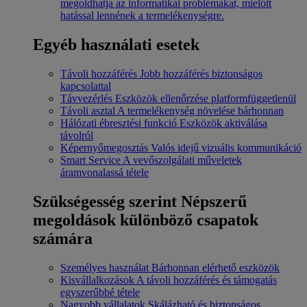
megoldhatja az informatikai problémákat, mielőtt
hatással lennének a termelékenységre.
Egyéb használati esetek
Távoli hozzáférés
Jobb hozzáférés biztonságos
kapcsolattal
Távvezérlés
Eszközök ellenőrzése platformfüggetlenül
Távoli asztal
A termelékenység növelése bárhonnan
Hálózati ébresztési funkció
Eszközök aktiválása
távolról
Képernyőmegosztás
Valós idejű vizuális kommunikáció
Smart Service
A vevőszolgálati műveletek
áramvonalassá tétele
Szükségesség szerint
Népszerű
megoldások különböző csapatok
számára
Személyes használat
Bárhonnan elérhető eszközök
Kisvállalkozások
A távoli hozzáférés és támogatás
egyszerűbbé tétele
Nagyobb vállalatok
Skálázható és biztonságos