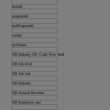
formId
programId
lastProgramId
cookie
jwtToken
DB Industry SIC Code New field
DB Job level
DB Job role
DB Industry
DB Annual Revenue
DB Employee size