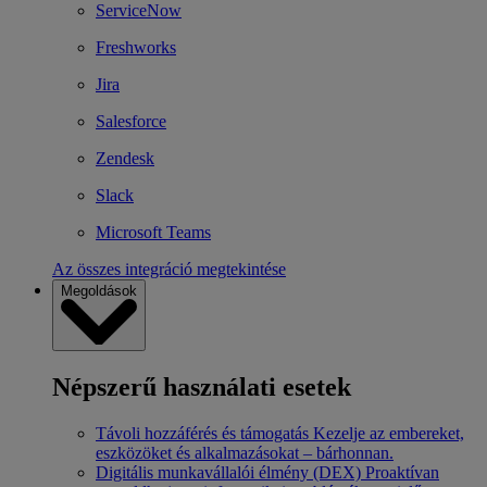
ServiceNow
Freshworks
Jira
Salesforce
Zendesk
Slack
Microsoft Teams
Az összes integráció megtekintése
Megoldások
Népszerű használati esetek
Távoli hozzáférés és támogatás
Kezelje az embereket,
eszközöket és alkalmazásokat – bárhonnan.
Digitális munkavállalói élmény (DEX)
Proaktívan