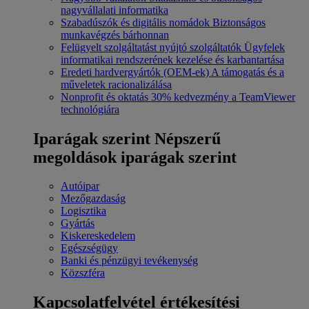
nagyvállalati informatika
Szabadúszók és digitális nomádok
Biztonságos
munkavégzés bárhonnan
Felügyelt szolgáltatást nyújtó szolgáltatók
Ügyfelek
informatikai rendszerének kezelése és karbantartása
Eredeti hardvergyártók (OEM-ek)
A támogatás és a
műveletek racionalizálása
Nonprofit és oktatás
30% kedvezmény a TeamViewer
technológiára
Iparágak szerint
Népszerű
megoldások iparágak szerint
Autóipar
Mezőgazdaság
Logisztika
Gyártás
Kiskereskedelem
Egészségügy
Banki és pénzügyi tevékenység
Közszféra
Kapcsolatfelvétel értékesítési