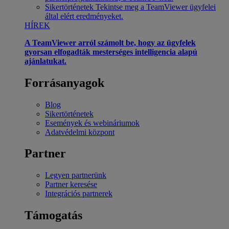
Sikertörténetek
Tekintse meg a TeamViewer ügyfelei
által elért eredményeket.
HÍREK
A TeamViewer arról számolt be, hogy az ügyfelek
gyorsan elfogadták mesterséges intelligencia alapú
ajánlatukat.
Forrásanyagok
Blog
Sikertörténetek
Események és webináriumok
Adatvédelmi központ
Partner
Legyen partnerünk
Partner keresése
Integrációs partnerek
Támogatás