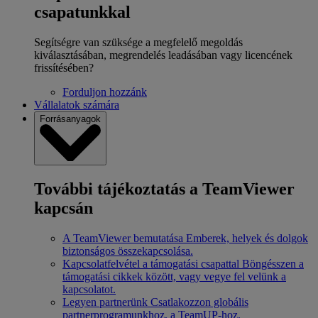
csapatunkkal
Segítségre van szüksége a megfelelő megoldás
kiválasztásában, megrendelés leadásában vagy licencének
frissítésében?
Forduljon hozzánk
Vállalatok számára
Forrásanyagok
További tájékoztatás a TeamViewer
kapcsán
A TeamViewer bemutatása
Emberek, helyek és dolgok
biztonságos összekapcsolása.
Kapcsolatfelvétel a támogatási csapattal
Böngésszen a
támogatási cikkek között, vagy vegye fel velünk a
kapcsolatot.
Legyen partnerünk
Csatlakozzon globális
partnerprogramunkhoz, a TeamUP-hoz.