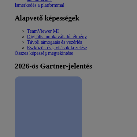
Ismerkedés a platformmal
Alapvető képességek
TeamViewer MI
Digitális munkavállalói élmény
Távoli támogatás és vezérlés
Eszközök és javítások kezelése
Összes képesség megtekintése
2026-ös Gartner-jelentés