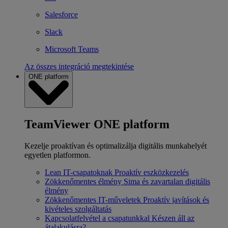
Salesforce
Slack
Microsoft Teams
Az összes integráció megtekintése
ONE platform
TeamViewer ONE platform
Kezelje proaktívan és optimalizálja digitális munkahelyét
egyetlen platformon.
Lean IT-csapatoknak
Proaktív eszközkezelés
Zökkenőmentes élmény
Sima és zavartalan digitális
élmény
Zökkenőmentes IT-műveletek
Proaktív javítások és
kivételes szolgáltatás
Kapcsolatfelvétel a csapatunkkal
Készen áll az
átalakulásra?