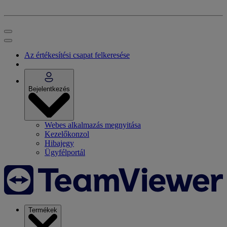
Az értékesítési csapat felkeresése
Bejelentkezés
Webes alkalmazás megnyitása
Kezelőkonzol
Hibajegy
Ügyfélportál
Termékek