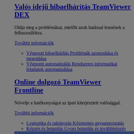
Valós idejű hibaelhárítás
TeamViewer
DEX
Oldja meg a problémákat, mielőtt azok hatással lennének a
felhasználókra.
További információk
Végponti hibaelhárítás
Problémák azonosítása és
megoldása
Végponti automatizálás
Rendszeres informatikai
feladatok automatizálása
Online dolgozó
TeamViewer
Frontline
Növelje a hatékonyságot az ipari kiterjesztett valósággal.
További információk
Logisztika és raktározás
Kézmentes anyagmozgatás
Képzés és betanítás
Gyors betanítás és továbbképzés