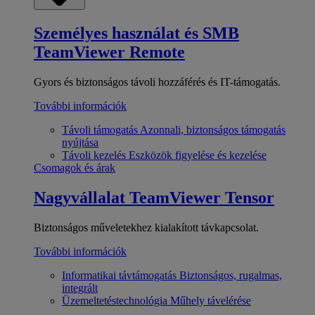
Személyes használat és SMB
TeamViewer Remote
Gyors és biztonságos távoli hozzáférés és IT-támogatás.
További információk
Távoli támogatás
Azonnali, biztonságos támogatás
nyújtása
Távoli kezelés
Eszközök figyelése és kezelése
Csomagok és árak
Nagyvállalat
TeamViewer Tensor
Biztonságos műveletekhez kialakított távkapcsolat.
További információk
Informatikai távtámogatás
Biztonságos, rugalmas,
integrált
Üzemeltetéstechnológia
Műhely távelérése