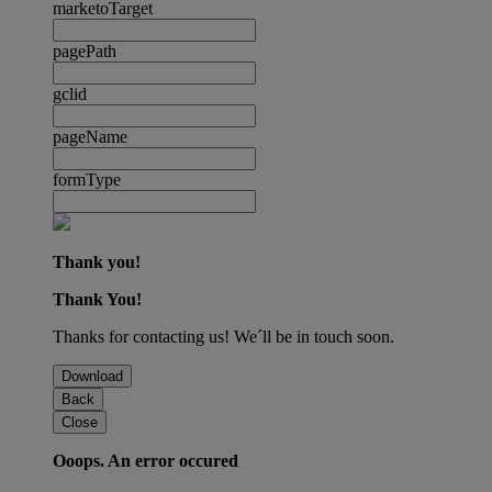
marketoTarget
pagePath
gclid
pageName
formType
Thank you!
Thank You!
Thanks for contacting us! We´ll be in touch soon.
Download
Back
Close
Ooops. An error occured