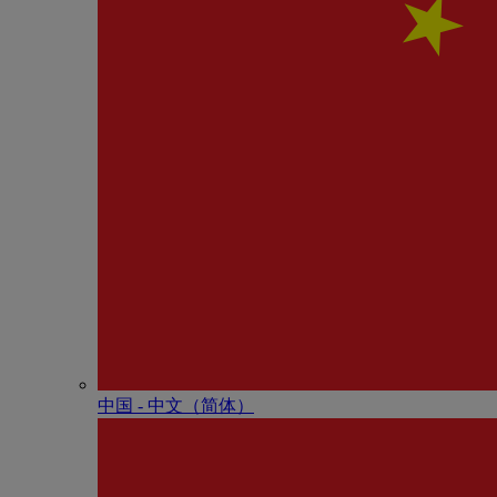
中国 - 中⽂（简体）