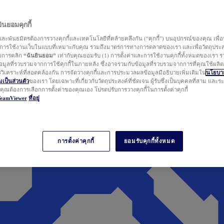
นยอมคุกกี้
ละพันธมิตรต้องการวางคุกกี้และเทคโนโลยีที่คล้ายคลึงกัน (“คุกกี้”) บนอุปกรณ์ของคุณ เพื่อ
ารใช้งานเว็บในแบบที่เหมาะกับคุณ รวมถึงมาตรการทางการตลาดของเรา และเพื่อวัตถุประ
วยการคลิก
“ฉันยินยอม”
เท่ากับคุณยอมรับ (1) การตั้งค่าและการใช้งานคุกกี้ทั้งหมดของเรา ร
มูลที่รวบรวมจากการใช้คุกกี้ในภายหลัง ซึ่งอาจรวมกับข้อมูลที่รวบรวมจากการที่คุณใช้ผลิ
ิเคราะห์ที่สอดคล้องกัน การจัดวางคุกกี้และการประมวลผลข้อมูลมีอธิบายเพิ่มเติมใน
นโยบาย
ป็นส่วนตัว
ของเรา โดยเฉพาะที่เกี่ยวกับวัตถุประสงค์ที่ชัดเจน ผู้รับซึ่งเป็นบุคคลที่สาม และ
ากคุณต้องการเลือกการตั้งค่าของคุณเอง โปรดปรับการวางคุกกี้ในการตั้งค่าคุกกี้
TeamViewer
ที่อยู่
การตั้งค่าคุกกี้
ยอมรับคุกกี้ทั้งหมด