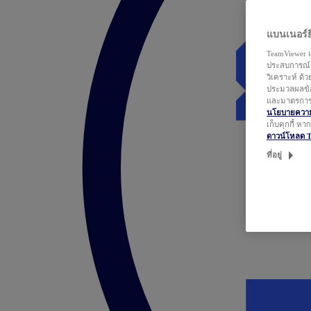
แบนเนอร์ยิ
TeamViewer แ
ประสบการณ์ก
วิเคราะห์ ด้
ประมวลผลข้อ
และมาตรการว
นโยบายความเ
เก็บคุกกี้ ห
ดาวน์โหลด 
ที่อยู่