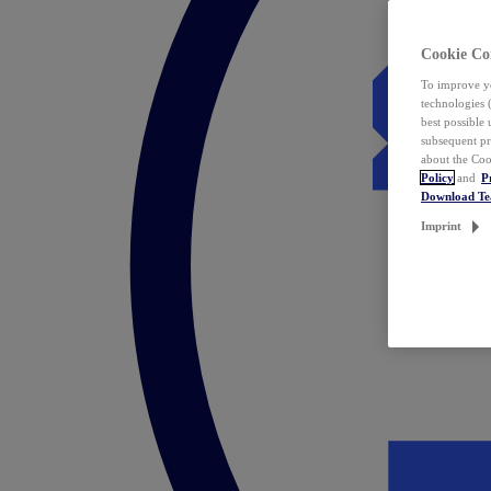
Cookie Co
To improve yo
technologies 
best possible
subsequent pr
about the Coo
Policy
and
P
Download T
Imprint