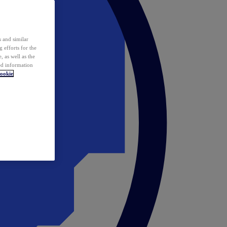
 and similar
 efforts for the
 as well as the
ed information
ookie