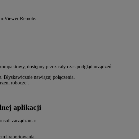
TeamViewer Remote.
e kompaktowy, dostępny przez cały czas podgląd urządzeń.
e. Błyskawicznie nawiązuj połączenia.
rzeni roboczej.
nej aplikacji
nsoli zarządzania:
em i raportowania.