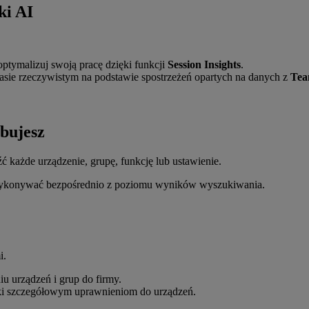
ki AI
optymalizuj swoją pracę dzięki funkcji
Session Insights
.
sie rzeczywistym na podstawie spostrzeżeń opartych na danych z
Tea
ebujesz
źć każde urządzenie, grupę, funkcję lub ustawienie.
 wykonywać bezpośrednio z poziomu wyników wyszukiwania.
i.
u urządzeń i grup do firmy.
ęki szczegółowym uprawnieniom do urządzeń.