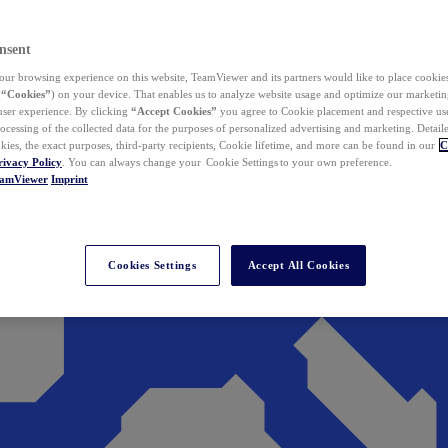
nsent
ur browsing experience on this website, TeamViewer and its partners would like to place cookies
(
“Cookies”
) on your device. That enables us to analyze website usage and optimize our marketing
 user experience. By clicking
“Accept Cookies”
you agree to Cookie placement and respective use,
ocessing of the collected data for the purposes of personalized advertising and marketing. Detail
kies, the exact purposes, third-party recipients, Cookie lifetime, and more can be found in our
C
rivacy Policy
. You can always change your Cookie Settings to your own preference.
eamViewer
Imprint
Cookies Settings
Accept All Cookies