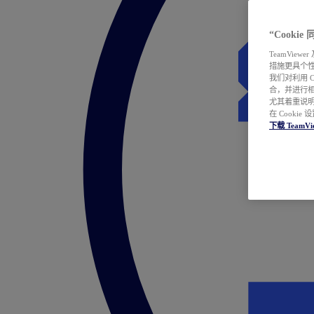
“Cooki
TeamVie
措施更具个
我们对利用 
合，并进行
尤其着重说明
在 Cookie
下载 TeamVi