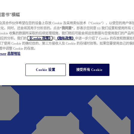
e 同意书”横幅
wer 及其合作伙伴希望在您的设备上存放 Cookie 及采用类似技术（“Cookie”），以使您的用
性化，同时，还会将其用于分析目的。点击
“我同意”
，即表示您同意 (i) 我们设置和使用所有 Cook
Cookie 收集的数据所采取的后续处理措施，我们稍后可能会将这些数据与您使用我们的产品
相应的分析。我们的
《Cookie 政策》
和
《隐私政策》
中进一步介绍了 Cookie 的存放和数据
了使用 Cookie 的确切目的、第三方接收人及 Cookie 的存储时效等。如果您要使用自己的
 设置中调整 Cookie 的存放。
ewer
总部地址
Cookie 设置
接受所有 Cookie