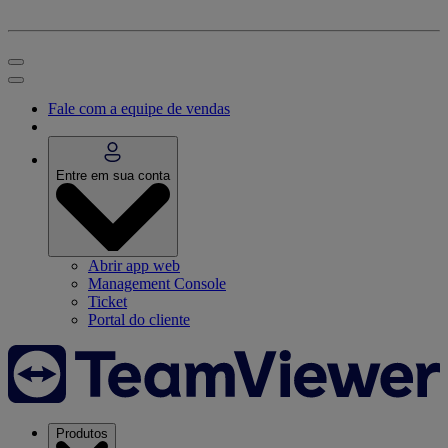
Fale com a equipe de vendas
Entre em sua conta
Abrir app web
Management Console
Ticket
Portal do cliente
Produtos