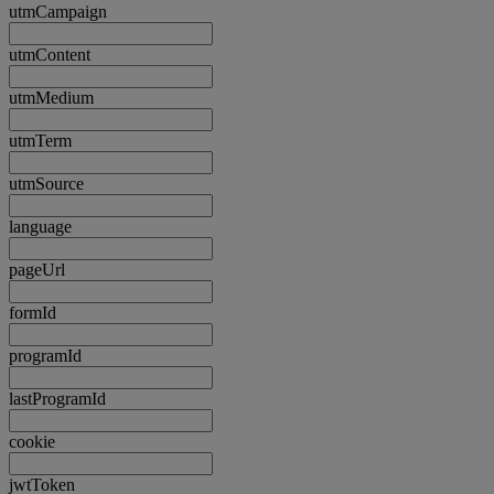
utmCampaign
utmContent
utmMedium
utmTerm
utmSource
language
pageUrl
formId
programId
lastProgramId
cookie
jwtToken