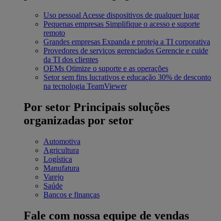
Uso pessoal
Acesse dispositivos de qualquer lugar
Pequenas empresas
Simplifique o acesso e suporte
remoto
Grandes empresas
Expanda e proteja a TI corporativa
Provedores de serviços gerenciados
Gerencie e cuide
da TI dos clientes
OEMs
Otimize o suporte e as operações
Setor sem fins lucrativos e educação
30% de desconto
na tecnologia TeamViewer
Por setor
Principais soluções
organizadas por setor
Automotiva
Agricultura
Logística
Manufatura
Varejo
Saúde
Bancos e finanças
Fale com nossa equipe de vendas