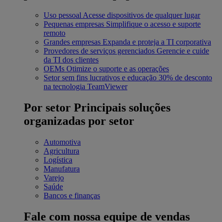
Uso pessoal
Acesse dispositivos de qualquer lugar
Pequenas empresas
Simplifique o acesso e suporte
remoto
Grandes empresas
Expanda e proteja a TI corporativa
Provedores de serviços gerenciados
Gerencie e cuide
da TI dos clientes
OEMs
Otimize o suporte e as operações
Setor sem fins lucrativos e educação
30% de desconto
na tecnologia TeamViewer
Por setor
Principais soluções
organizadas por setor
Automotiva
Agricultura
Logística
Manufatura
Varejo
Saúde
Bancos e finanças
Fale com nossa equipe de vendas