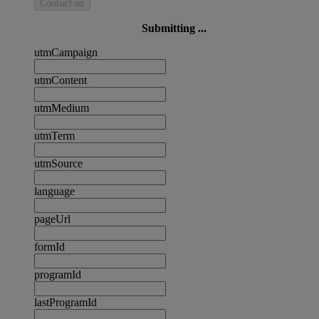
Contact us
Submitting ...
utmCampaign
utmContent
utmMedium
utmTerm
utmSource
language
pageUrl
formId
programId
lastProgramId