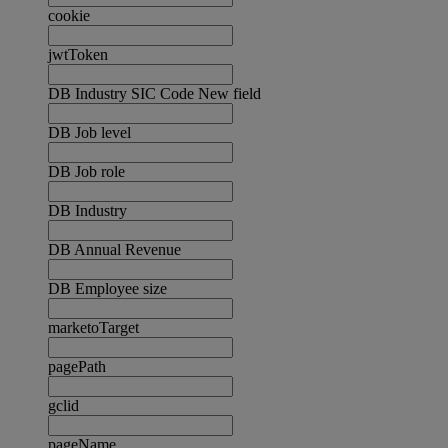
cookie
jwtToken
DB Industry SIC Code New field
DB Job level
DB Job role
DB Industry
DB Annual Revenue
DB Employee size
marketoTarget
pagePath
gclid
pageName