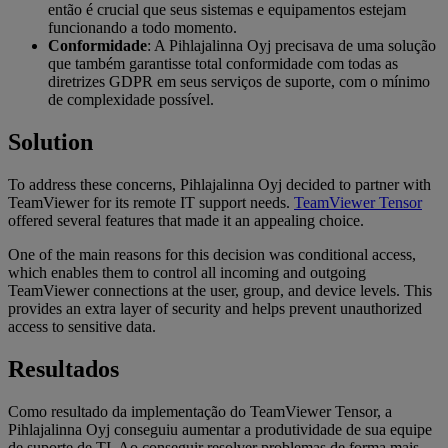
então é crucial que seus sistemas e equipamentos estejam
funcionando a todo momento.
Conformidade
: A Pihlajalinna Oyj precisava de uma solução
que também garantisse total conformidade com todas as
diretrizes GDPR em seus serviços de suporte, com o mínimo
de complexidade possível.
Solution
To address these concerns, Pihlajalinna Oyj decided to partner with
TeamViewer for its remote IT support needs.
TeamViewer Tensor
offered several features that made it an appealing choice.
One of the main reasons for this decision was conditional access,
which enables them to control all incoming and outgoing
TeamViewer connections at the user, group, and device levels. This
provides an extra layer of security and helps prevent unauthorized
access to sensitive data.
Resultados
Como resultado da implementação do TeamViewer Tensor, a
Pihlajalinna Oyj conseguiu aumentar a produtividade de sua equipe
de suporte de TI. Ao conseguir resolver problemas de forma mais