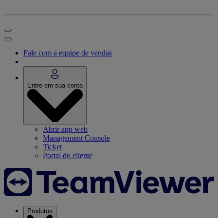
Fale com a equipe de vendas
Entre em sua conta
Abrir app web
Management Console
Ticket
Portal do cliente
Produtos