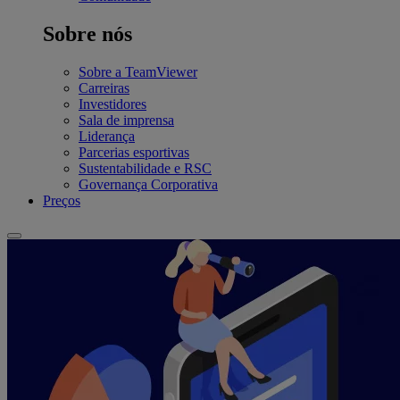
Sobre nós
Sobre a TeamViewer
Carreiras
Investidores
Sala de imprensa
Liderança
Parcerias esportivas
Sustentabilidade e RSC
Governança Corporativa
Preços