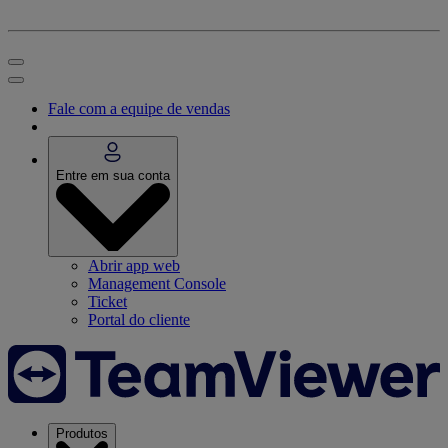
Fale com a equipe de vendas
Entre em sua conta
Abrir app web
Management Console
Ticket
Portal do cliente
Produtos