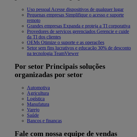
Uso pessoal
Acesse dispositivos de qualquer lugar
Pequenas empresas
Simplifique o acesso e suporte
remoto
Grandes empresas
Expanda e proteja a TI corporativa
Provedores de serviços gerenciados
Gerencie e cuide
da TI dos clientes
OEMs
Otimize o suporte e as operações
Setor sem fins lucrativos e educação
30% de desconto
na tecnologia TeamViewer
Por setor
Principais soluções
organizadas por setor
Automotiva
Agricultura
Logística
Manufatura
Varejo
Saúde
Bancos e finanças
Fale com nossa equipe de vendas