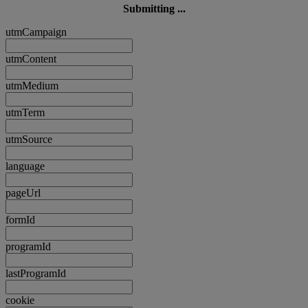
Submitting ...
utmCampaign
utmContent
utmMedium
utmTerm
utmSource
language
pageUrl
formId
programId
lastProgramId
cookie