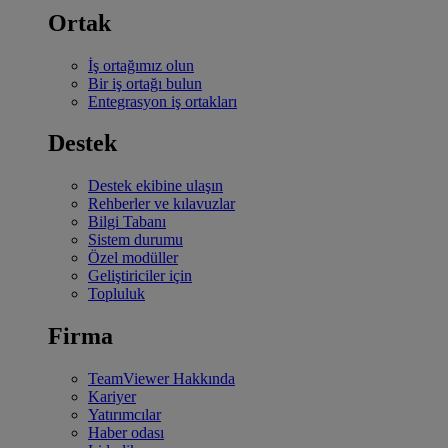
Ortak
İş ortağımız olun
Bir iş ortağı bulun
Entegrasyon iş ortakları
Destek
Destek ekibine ulaşın
Rehberler ve kılavuzlar
Bilgi Tabanı
Sistem durumu
Özel modüller
Geliştiriciler için
Topluluk
Firma
TeamViewer Hakkında
Kariyer
Yatırımcılar
Haber odası