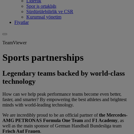
Liderlik
Spor iş ortaklığı
Sürdürülebilirlik ve CSR
Kurumsal yönetim
Fiyatlar
TeamViewer
Sports partnerships
Legendary teams backed by world-class
technology
How can we help peak performance teams become even better,
faster, and smarter? By empowering the best athletes and brightest
minds with world-leading technology.
We are incredibly proud to be an official partner of
the Mercedes-
AMG PETRONAS Formula One Team
and
F1 Academy
, as
well as the main sponsor of German Handball Bundesliga team
Frisch Auf Frauen
.