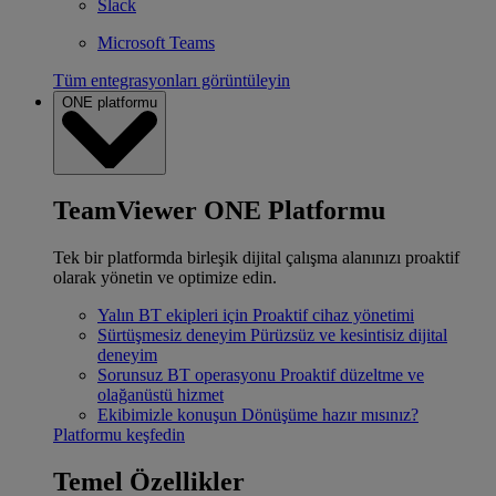
Slack
Microsoft Teams
Tüm entegrasyonları görüntüleyin
ONE platformu
TeamViewer ONE Platformu
Tek bir platformda birleşik dijital çalışma alanınızı proaktif
olarak yönetin ve optimize edin.
Yalın BT ekipleri için
Proaktif cihaz yönetimi
Sürtüşmesiz deneyim
Pürüzsüz ve kesintisiz dijital
deneyim
Sorunsuz BT operasyonu
Proaktif düzeltme ve
olağanüstü hizmet
Ekibimizle konuşun
Dönüşüme hazır mısınız?
Platformu keşfedin
Temel Özellikler