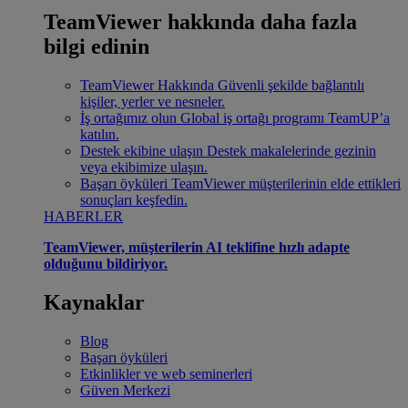
TeamViewer hakkında daha fazla
bilgi edinin
TeamViewer Hakkında
Güvenli şekilde bağlantılı
kişiler, yerler ve nesneler.
İş ortağımız olun
Global iş ortağı programı TeamUP’a
katılın.
Destek ekibine ulaşın
Destek makalelerinde gezinin
veya ekibimize ulaşın.
Başarı öyküleri
TeamViewer müşterilerinin elde ettikleri
sonuçları keşfedin.
HABERLER
TeamViewer, müşterilerin AI teklifine hızlı adapte
olduğunu bildiriyor.
Kaynaklar
Blog
Başarı öyküleri
Etkinlikler ve web seminerleri
Güven Merkezi