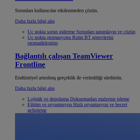
Sorunları kullanıcılar etkilenmeden çözün.
Daha fazla bilgi alın
Uç nokta sorun giderme
Sorunları tanımlayın ve çözün
Uç nokta otomasyonu
Rutin BT görevlerini
otomatikleştirin
Bağlantılı çalışan
TeamViewer
Frontline
Endüstriyel artırılmış gerçeklik ile verimliliği sürdürün.
Daha fazla bilgi alın
Lojistik ve depolama
Dokunmadan malzeme işleme
Eğitim ve oryantasyon
Hızlı oryantasyon ve beceri
geliştirme