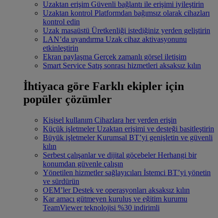
Uzaktan erişim
Güvenli bağlantı ile erişimi iyileştirin
Uzaktan kontrol
Platformdan bağımsız olarak cihazları
kontrol edin
Uzak masaüstü
Üretkenliği istediğiniz yerden geliştirin
LAN’da uyandırma
Uzak cihaz aktivasyonunu
etkinleştirin
Ekran paylaşma
Gerçek zamanlı görsel iletişim
Smart Service
Satış sonrası hizmetleri aksaksız kılın
İhtiyaca göre
Farklı ekipler için
popüler çözümler
Kişisel kullanım
Cihazlara her yerden erişin
Küçük işletmeler
Uzaktan erişimi ve desteği basitleştirin
Büyük işletmeler
Kurumsal BT’yi genişletin ve güvenli
kılın
Serbest çalışanlar ve dijital göçebeler
Herhangi bir
konumdan güvenle çalışın
Yönetilen hizmetler sağlayıcıları
İstemci BT’yi yönetin
ve sürdürün
OEM’ler
Destek ve operasyonları aksaksız kılın
Kar amacı gütmeyen kuruluş ve eğitim kurumu
TeamViewer teknolojisi %30 indirimli