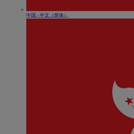
中国 - 中⽂（简体）