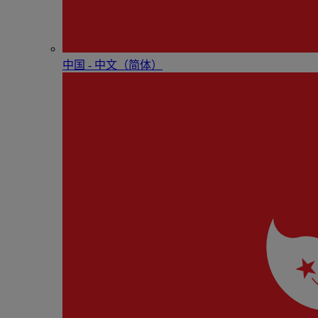
中国 - 中⽂（简体）