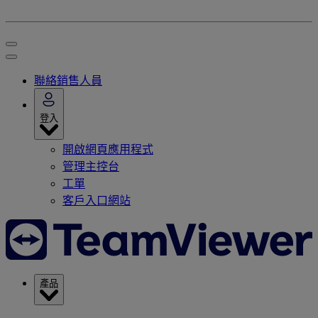
聯絡銷售人員
登入
開啟網頁應用程式
管理主控台
工單
客戶入口網站
產品