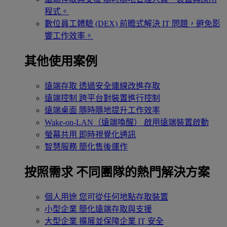
程式。
數位員工體驗 (DEX)
前瞻式解決 IT 問題，避免影
響工作效率。
其他使用案例
遠端存取
透過安全連線改進存取
遠端控制
跨平台對裝置進行控制
遠端桌面
隨時隨地提升工作效率
Wake-on-LAN（遠端喚醒）
啟用遠端裝置啟動
螢幕共用
即時視覺化通訊
智慧服務
簡化售後運作
按照需求
不同團隊的熱門解決方案
個人用途
您可從任何地點存取裝置
小型企業
簡化遠端存取與支援
大型企業
擴展並保障企業 IT 安全