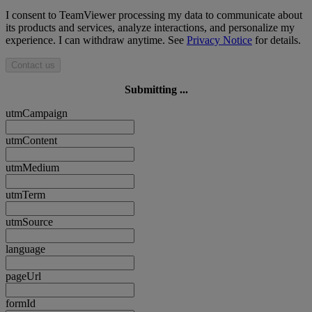
I consent to TeamViewer processing my data to communicate about
its products and services, analyze interactions, and personalize my
experience. I can withdraw anytime. See
Privacy Notice
for details.
Contact us
Submitting ...
utmCampaign
utmContent
utmMedium
utmTerm
utmSource
language
pageUrl
formId