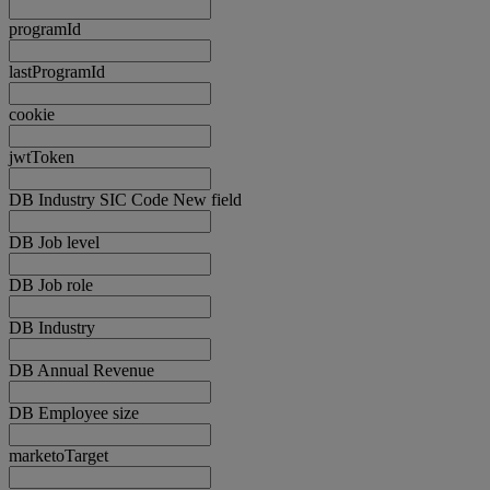
programId
lastProgramId
cookie
jwtToken
DB Industry SIC Code New field
DB Job level
DB Job role
DB Industry
DB Annual Revenue
DB Employee size
marketoTarget