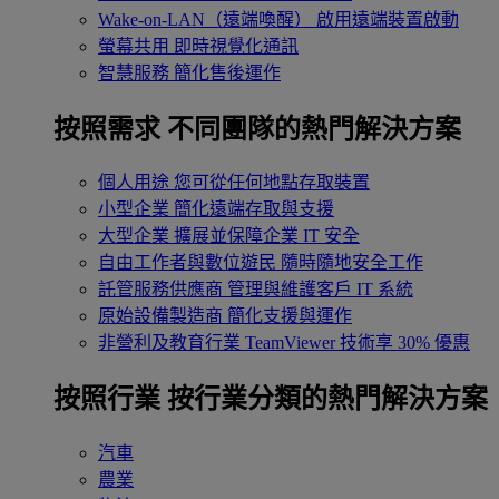
Wake-on-LAN（遠端喚醒）
啟用遠端裝置啟動
螢幕共用
即時視覺化通訊
智慧服務
簡化售後運作
按照需求
不同團隊的熱門解決方案
個人用途
您可從任何地點存取裝置
小型企業
簡化遠端存取與支援
大型企業
擴展並保障企業 IT 安全
自由工作者與數位遊民
隨時隨地安全工作
託管服務供應商
管理與維護客戶 IT 系統
原始設備製造商
簡化支援與運作
非營利及教育行業
TeamViewer 技術享 30% 優惠
按照行業
按行業分類的熱門解決方案
汽車
農業