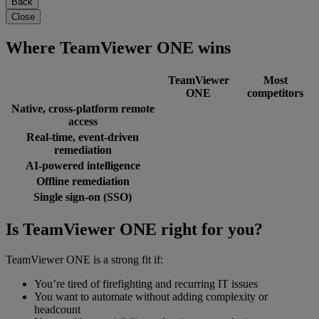
Back
Close
Where TeamViewer ONE wins
TeamViewer
Most
ONE
competitors
Native, cross-platform remote
access
Real-time, event-driven
remediation
AI-powered intelligence
Offline remediation
Single sign-on (SSO)
Is TeamViewer ONE right for you?
TeamViewer ONE is a strong fit if:
You’re tired of firefighting and recurring IT issues
You want to automate without adding complexity or
headcount