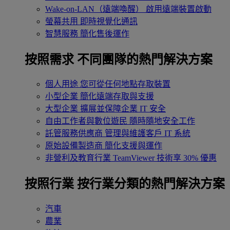
Wake-on-LAN（遠端喚醒）
啟用遠端裝置啟動
螢幕共用
即時視覺化通訊
智慧服務
簡化售後運作
按照需求
不同團隊的熱門解決方案
個人用途
您可從任何地點存取裝置
小型企業
簡化遠端存取與支援
大型企業
擴展並保障企業 IT 安全
自由工作者與數位遊民
隨時隨地安全工作
託管服務供應商
管理與維護客戶 IT 系統
原始設備製造商
簡化支援與運作
非營利及教育行業
TeamViewer 技術享 30% 優惠
按照行業
按行業分類的熱門解決方案
汽車
農業