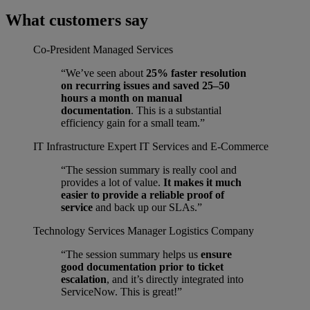
What customers say
Co-President
Managed Services
“We’ve seen about
25% faster resolution
on recurring issues and saved 25–50
hours a month on manual
documentation
. This is a substantial
efficiency gain for a small team.”
IT Infrastructure Expert
IT Services and E-Commerce
“The session summary is really cool and
provides a lot of value.
It makes it much
easier to provide a reliable proof of
service
and back up our SLAs.”
Technology Services Manager
Logistics Company
“The session summary helps us
ensure
good documentation prior to ticket
escalation
, and it’s directly integrated into
ServiceNow. This is great!”