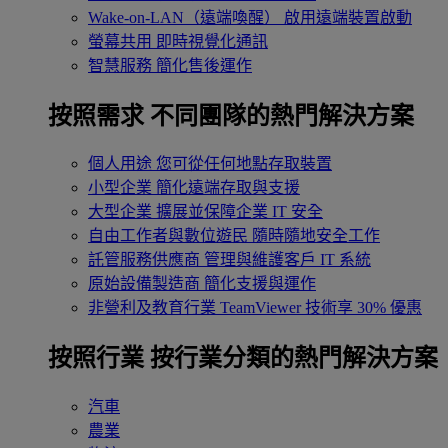
Wake-on-LAN（遠端喚醒）
啟用遠端裝置啟動
螢幕共用
即時視覺化通訊
智慧服務
簡化售後運作
按照需求
不同團隊的熱門解決方案
個人用途
您可從任何地點存取裝置
小型企業
簡化遠端存取與支援
大型企業
擴展並保障企業 IT 安全
自由工作者與數位遊民
隨時隨地安全工作
託管服務供應商
管理與維護客戶 IT 系統
原始設備製造商
簡化支援與運作
非營利及教育行業
TeamViewer 技術享 30% 優惠
按照行業
按行業分類的熱門解決方案
汽車
農業