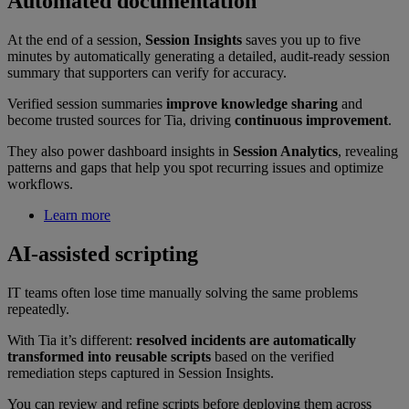
Automated documentation
At the end of a session,
Session Insights
saves you up to five
minutes by automatically generating a detailed, audit-ready session
summary that supporters can verify for accuracy.
Verified session summaries
improve knowledge sharing
and
become trusted sources for Tia, driving
continuous improvement
.
They also power dashboard insights in
Session Analytics
, revealing
patterns and gaps that help you spot recurring issues and optimize
workflows.
Learn more
AI-assisted scripting
IT teams often lose time manually solving the same problems
repeatedly.
With Tia it’s different:
resolved incidents are automatically
transformed into reusable scripts
based on the verified
remediation steps captured in Session Insights.
You can review and refine scripts before deploying them across