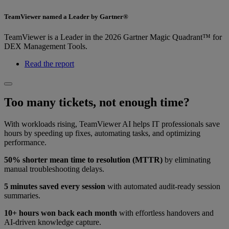
TeamViewer named a Leader by Gartner®
TeamViewer is a Leader in the 2026 Gartner Magic Quadrant™ for
DEX Management Tools.
Read the report
Too many tickets, not enough time?
With workloads rising, TeamViewer AI helps IT professionals save
hours by speeding up fixes, automating tasks, and optimizing
performance.
50% shorter mean time to resolution (MTTR)
by eliminating
manual troubleshooting delays.
5 minutes saved every session
with automated audit-ready session
summaries.
10+ hours won back each month
with effortless handovers and
AI-driven knowledge capture.