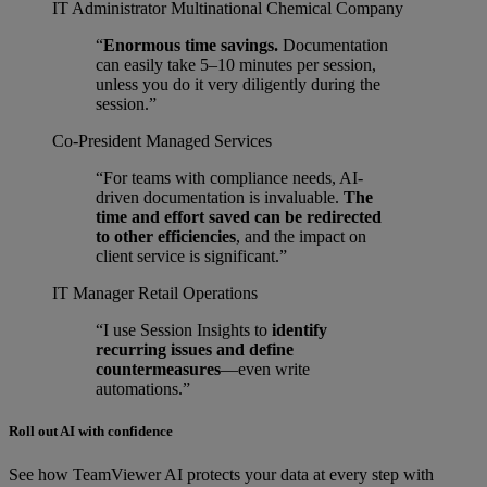
IT Administrator
Multinational Chemical Company
“
Enormous time savings.
Documentation
can easily take 5–10 minutes per session,
unless you do it very diligently during the
session.”
Co-President
Managed Services
“For teams with compliance needs, AI-
driven documentation is invaluable.
The
time and effort saved can be redirected
to other efficiencies
, and the impact on
client service is significant.”
IT Manager
Retail Operations
“I use Session Insights to
identify
recurring issues and define
countermeasures
—even write
automations.”
Roll out AI with confidence
See how TeamViewer AI protects your data at every step with