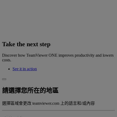
Take the next step
Discover how TeamViewer ONE improves productivity and lowers
costs.
See it in action
請選擇您所在的地區
選擇區域會更改 teamviewer.com 上的語言和/或內容