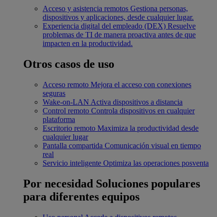
Acceso y asistencia remotos
Gestiona personas,
dispositivos y aplicaciones, desde cualquier lugar.
Experiencia digital del empleado (DEX)
Resuelve
problemas de TI de manera proactiva antes de que
impacten en la productividad.
Otros casos de uso
Acceso remoto
Mejora el acceso con conexiones
seguras
Wake-on-LAN
Activa dispositivos a distancia
Control remoto
Controla dispositivos en cualquier
plataforma
Escritorio remoto
Maximiza la productividad desde
cualquier lugar
Pantalla compartida
Comunicación visual en tiempo
real
Servicio inteligente
Optimiza las operaciones posventa
Por necesidad
Soluciones populares
para diferentes equipos