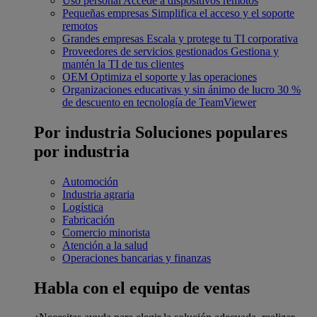
Uso personal
Accede a dispositivos remotos
Pequeñas empresas
Simplifica el acceso y el soporte
remotos
Grandes empresas
Escala y protege tu TI corporativa
Proveedores de servicios gestionados
Gestiona y
mantén la TI de tus clientes
OEM
Optimiza el soporte y las operaciones
Organizaciones educativas y sin ánimo de lucro
30 %
de descuento en tecnología de TeamViewer
Por industria
Soluciones populares
por industria
Automoción
Industria agraria
Logística
Fabricación
Comercio minorista
Atención a la salud
Operaciones bancarias y finanzas
Habla con el equipo de ventas