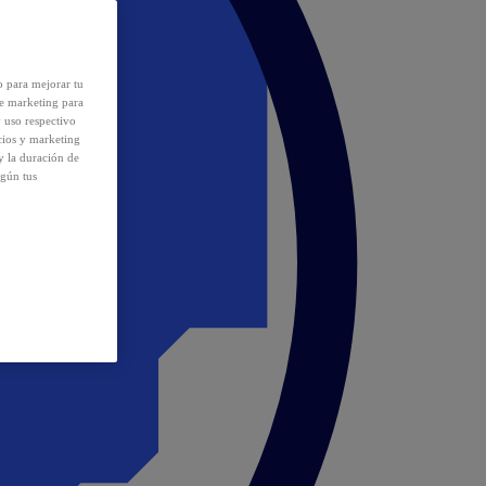
o para mejorar tu
de marketing para
y uso respectivo
cios y marketing
y la duración de
egún tus