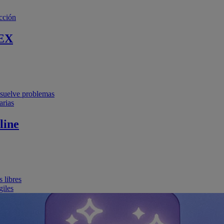
cción
EX
resuelve problemas
arias
line
 libres
giles