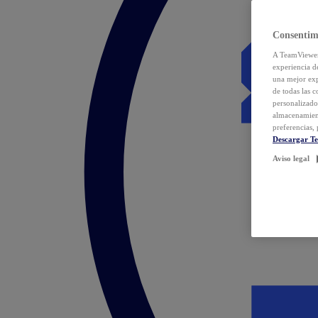
Consentim
A TeamViewer 
experiencia d
una mejor exp
de todas las 
personalizado
almacenamien
preferencias, 
Descargar T
Aviso legal