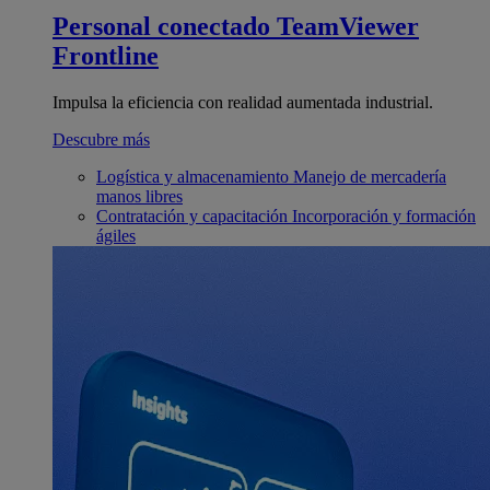
Personal conectado
TeamViewer
Frontline
Impulsa la eficiencia con realidad aumentada industrial.
Descubre más
Logística y almacenamiento
Manejo de mercadería
manos libres
Contratación y capacitación
Incorporación y formación
ágiles