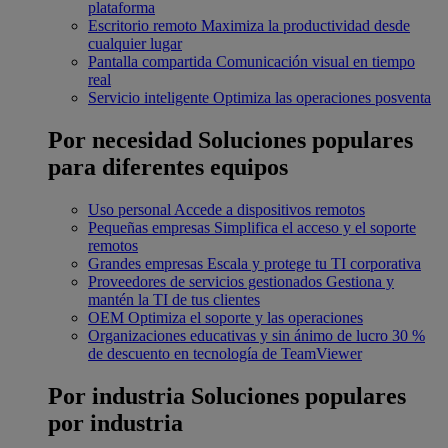
plataforma
Escritorio remoto
Maximiza la productividad desde
cualquier lugar
Pantalla compartida
Comunicación visual en tiempo
real
Servicio inteligente
Optimiza las operaciones posventa
Por necesidad
Soluciones populares
para diferentes equipos
Uso personal
Accede a dispositivos remotos
Pequeñas empresas
Simplifica el acceso y el soporte
remotos
Grandes empresas
Escala y protege tu TI corporativa
Proveedores de servicios gestionados
Gestiona y
mantén la TI de tus clientes
OEM
Optimiza el soporte y las operaciones
Organizaciones educativas y sin ánimo de lucro
30 %
de descuento en tecnología de TeamViewer
Por industria
Soluciones populares
por industria