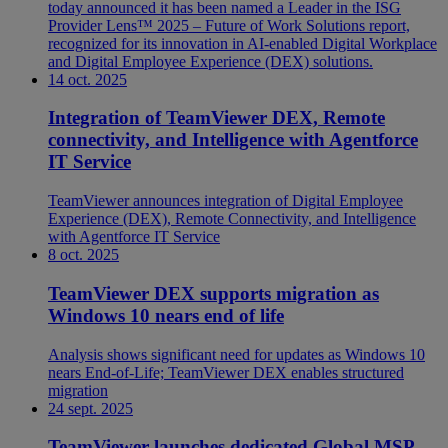
today announced it has been named a Leader in the ISG
Provider Lens™ 2025 – Future of Work Solutions report,
recognized for its innovation in AI-enabled Digital Workplace
and Digital Employee Experience (DEX) solutions.
14 oct. 2025
Integration of TeamViewer DEX, Remote
connectivity, and Intelligence with Agentforce
IT Service
TeamViewer announces integration of Digital Employee
Experience (DEX), Remote Connectivity, and Intelligence
with Agentforce IT Service
8 oct. 2025
TeamViewer DEX supports migration as
Windows 10 nears end of life
Analysis shows significant need for updates as Windows 10
nears End-of-Life; TeamViewer DEX enables structured
migration
24 sept. 2025
TeamViewer launches dedicated Global MSP