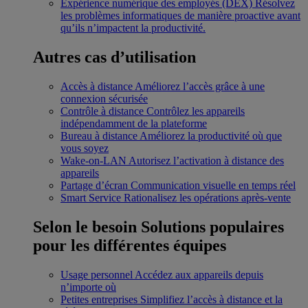
Expérience numérique des employés (DEX)
Résolvez
les problèmes informatiques de manière proactive avant
qu’ils n’impactent la productivité.
Autres cas d’utilisation
Accès à distance
Améliorez l’accès grâce à une
connexion sécurisée
Contrôle à distance
Contrôlez les appareils
indépendamment de la plateforme
Bureau à distance
Améliorez la productivité où que
vous soyez
Wake-on-LAN
Autorisez l’activation à distance des
appareils
Partage d’écran
Communication visuelle en temps réel
Smart Service
Rationalisez les opérations après-vente
Selon le besoin
Solutions populaires
pour les différentes équipes
Usage personnel
Accédez aux appareils depuis
n’importe où
Petites entreprises
Simplifiez l’accès à distance et la