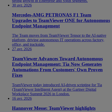
strong growth in Enterprise and SMB segments.
30 avr. 2026
Mercedes-AMG PETRONAS F1 Team
Upgrades to TeamViewer ONE for Autonomous
Endpoint Management
The Team moves from TeamViewer Tensor to the AI-native
platform, driving autonomous IT operations across factory,
office, and trackside.
27 avr. 2026
TeamViewer Advances Toward Autonomous
Endpoint Management: Tia Now Generates
Automations From Customers' Own Proven
Fixes
TeamViewer today introduced AI-driven scripting for Tia
(TeamViewer Intelligent Agent) at the Gartner Digital
Workplace Summit 2026 in London.
16 avr. 2026
Hannover Messe: TeamViewer highlights