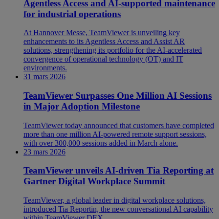
Agentless Access and AI-supported maintenance
for industrial operations
At Hannover Messe, TeamViewer is unveiling key
enhancements to its Agentless Access and Assist AR
solutions, strengthening its portfolio for the AI-accelerated
convergence of operational technology (OT) and IT
environments.
31 mars 2026
TeamViewer Surpasses One Million AI Sessions
in Major Adoption Milestone
TeamViewer today announced that customers have completed
more than one million AI-powered remote support sessions,
with over 300,000 sessions added in March alone.
23 mars 2026
TeamViewer unveils AI-driven Tia Reporting at
Gartner Digital Workplace Summit
TeamViewer, a global leader in digital workplace solutions,
introduced Tia Reportin, the new conversational AI capability
within TeamViewer DEX.