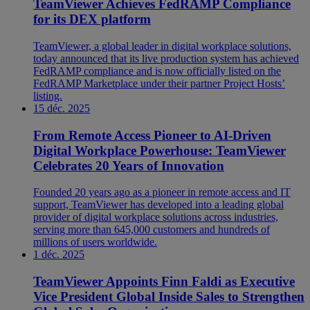
TeamViewer Achieves FedRAMP Compliance
for its DEX platform
TeamViewer, a global leader in digital workplace solutions,
today announced that its live production system has achieved
FedRAMP compliance and is now officially listed on the
FedRAMP Marketplace under their partner Project Hosts’
listing.
15 déc. 2025
From Remote Access Pioneer to AI-Driven
Digital Workplace Powerhouse: TeamViewer
Celebrates 20 Years of Innovation
Founded 20 years ago as a pioneer in remote access and IT
support, TeamViewer has developed into a leading global
provider of digital workplace solutions across industries,
serving more than 645,000 customers and hundreds of
millions of users worldwide.
1 déc. 2025
TeamViewer Appoints Finn Faldi as Executive
Vice President Global Inside Sales to Strengthen