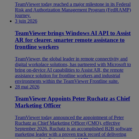
TeamViewer today reached a major milestone in its Federal
Risk and Authorization Management Program (FedRAMP)
journey.
3 juin 2026
TeamViewer brings Windows AI API to Assist
AR for clearer, smarter remote assistance to
frontline workers
TeamViewer, the global leader in remote connectivity and
digital workplace solutions, has partnered with Microsoft to
bring on-device AI capabilities to Assist AR, the remote
assistance solution for frontline workers and industrial
environments within the TeamViewer Frontline suite.
28 mai 2026
TeamViewer Appoints Peter Ruchatz as Chief
Marketing Officer
TeamViewer today announced the appointment of Peter
Ruchatz as Chief Marketing Officer (CMO), effective
September 2026. Ruchatz is an accomplished B2B software
marketing leader with a proven track record of delivering