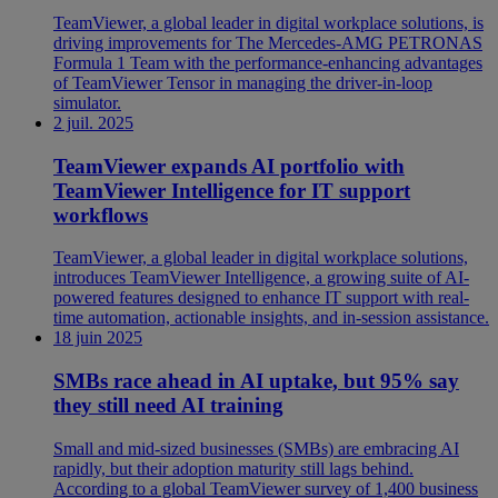
TeamViewer, a global leader in digital workplace solutions, is
driving improvements for The Mercedes-AMG PETRONAS
Formula 1 Team with the performance-enhancing advantages
of TeamViewer Tensor in managing the driver-in-loop
simulator.
2 juil. 2025
TeamViewer expands AI portfolio with
TeamViewer Intelligence for IT support
workflows
TeamViewer, a global leader in digital workplace solutions,
introduces TeamViewer Intelligence, a growing suite of AI-
powered features designed to enhance IT support with real-
time automation, actionable insights, and in-session assistance.
18 juin 2025
SMBs race ahead in AI uptake, but 95% say
they still need AI training
Small and mid-sized businesses (SMBs) are embracing AI
rapidly, but their adoption maturity still lags behind.
According to a global TeamViewer survey of 1,400 business