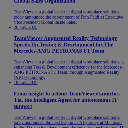
Global Sales Organization
TeamViewer, a global leader in digital workplace solutions,
today announced the appointment of Finn Faldi as Executive
Vice President Global Inside Sales.
26 nov. 2025
TeamViewer Augmented Reality Technology
Speeds Up Testing & Development for The
Mercedes-AMG PETRONAS F1 Team
TeamViewer, a global leader in digital workplace solutions, is
enhancing Test & Development efficiency for the Mercedes-
AMG PETRONAS F1 Team, through Augmented Reality
(AR) technology.
18 nov. 2025
From insight to action: TeamViewer launches
Tia, the Intelligent Agent for autonomous IT
support
TeamViewer, a global leader in digital workplace solutions,
today announced the next leap in its AI journey at Microsoft
Ignite: Tia, the intelligent agent designed to transform how IT