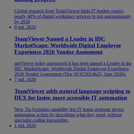
Global research from TeamViewer finds IT leaders expect
nearly 40% of digital workplace services to run autonomously
by 2030
9 juil. 2026
TeamViewer Named a Leader in IDC
MarketScape: Worldwide Digital Employee
Experience 2026 Vendor Assessment
amViewer today announced it has been named a Leader in the
IDC MarketScape: Worldwide Digital Employee Experience
2026 Vendor Assessment (Doc #US53014625, June 2026).
7 juil. 2026
TeamViewer adds natural language scripting to
DEX for faster, more accessible IT automation
New Tia Scripting capability lets IT teams generate device
automation scripts by describing what they need, without
specialist coding knowledge.
1 juil. 2026