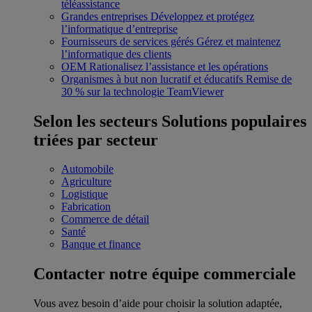
téléassistance
Grandes entreprises
Développez et protégez
l’informatique d’entreprise
Fournisseurs de services gérés
Gérez et maintenez
l’informatique des clients
OEM
Rationalisez l’assistance et les opérations
Organismes à but non lucratif et éducatifs
Remise de
30 % sur la technologie TeamViewer
Selon les secteurs
Solutions populaires
triées par secteur
Automobile
Agriculture
Logistique
Fabrication
Commerce de détail
Santé
Banque et finance
Contacter notre équipe commerciale
Vous avez besoin d’aide pour choisir la solution adaptée,