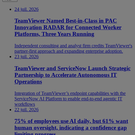
24 juil. 2026
TeamViewer Named Best-in-Class in PAC
Innovation RADAR for Connected Worker
Platforms, Three Years Running
Independent consulting and analyst firm credits TeamViewer's
partner-first approach and expanding enterprise adoption.
23 juil. 2026
TeamViewer and ServiceNow Launch Strategic
Partnership to Accelerate Autonomous IT
Operations
Integration of TeamViewer’s endpoint capabilities with the
ServiceNow AI Platform to enable end-to-end agentic IT
workflows
22 juil. 2026
75% of employees use AI daily, but 61% want
human oversight, indicating a confidence gap
limiting progress