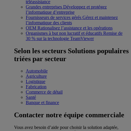
téléassistance
Grandes entreprises
Développez et protégez
l’informatique d’entreprise
Fournisseurs de services gérés
Gérez et maintenez
l’informatique des clients
OEM
Rationalisez l’assistance et les opérations
Organismes à but non lucratif et éducatifs
Remise de
30 % sur la technologie TeamViewer
Selon les secteurs
Solutions populaires
triées par secteur
Automobile
Agriculture
Logistique
Fabrication
Commerce de détail
Santé
Banque et finance
Contacter notre équipe commerciale
Vous avez besoin d’aide pour choisir la solution adaptée,