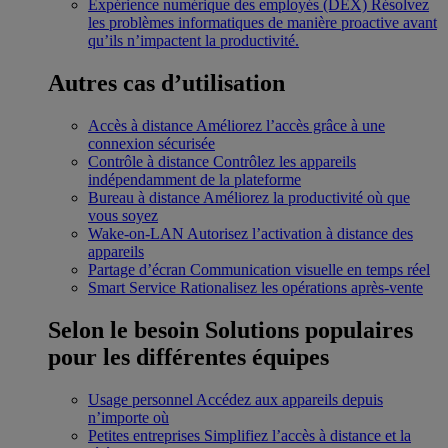
Expérience numérique des employés (DEX)
Résolvez
les problèmes informatiques de manière proactive avant
qu’ils n’impactent la productivité.
Autres cas d’utilisation
Accès à distance
Améliorez l’accès grâce à une
connexion sécurisée
Contrôle à distance
Contrôlez les appareils
indépendamment de la plateforme
Bureau à distance
Améliorez la productivité où que
vous soyez
Wake-on-LAN
Autorisez l’activation à distance des
appareils
Partage d’écran
Communication visuelle en temps réel
Smart Service
Rationalisez les opérations après-vente
Selon le besoin
Solutions populaires
pour les différentes équipes
Usage personnel
Accédez aux appareils depuis
n’importe où
Petites entreprises
Simplifiez l’accès à distance et la