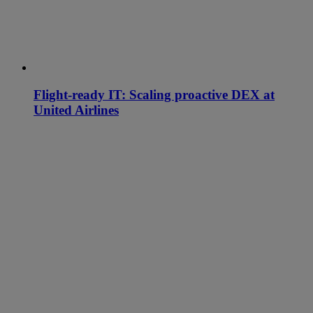
Flight-ready IT: Scaling proactive DEX at
United Airlines