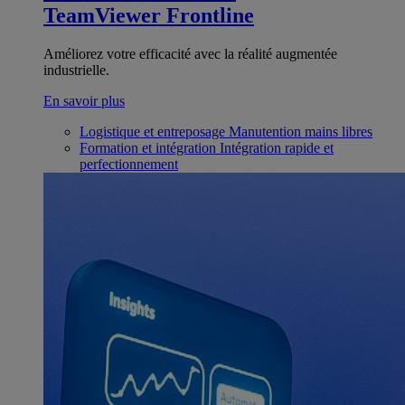
TeamViewer Frontline
Améliorez votre efficacité avec la réalité augmentée
industrielle.
En savoir plus
Logistique et entreposage
Manutention mains libres
Formation et intégration
Intégration rapide et
perfectionnement