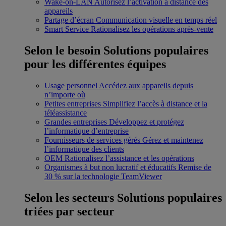
Wake-on-LAN
Autorisez l’activation à distance des
appareils
Partage d’écran
Communication visuelle en temps réel
Smart Service
Rationalisez les opérations après-vente
Selon le besoin
Solutions populaires
pour les différentes équipes
Usage personnel
Accédez aux appareils depuis
n’importe où
Petites entreprises
Simplifiez l’accès à distance et la
téléassistance
Grandes entreprises
Développez et protégez
l’informatique d’entreprise
Fournisseurs de services gérés
Gérez et maintenez
l’informatique des clients
OEM
Rationalisez l’assistance et les opérations
Organismes à but non lucratif et éducatifs
Remise de
30 % sur la technologie TeamViewer
Selon les secteurs
Solutions populaires
triées par secteur