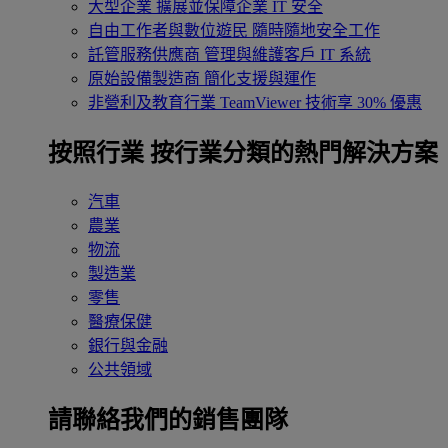
大型企業
擴展並保障企業 IT 安全
自由工作者與數位遊民
隨時隨地安全工作
託管服務供應商
管理與維護客戶 IT 系統
原始設備製造商
簡化支援與運作
非營利及教育行業
TeamViewer 技術享 30% 優惠
按照行業
按行業分類的熱門解決方案
汽車
農業
物流
製造業
零售
醫療保健
銀行與金融
公共領域
請聯絡我們的銷售團隊