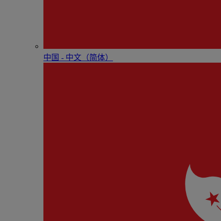
中国 - 中⽂（简体）