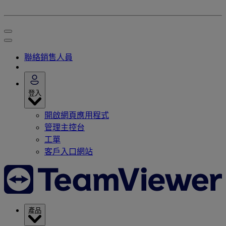
聯絡銷售人員
登入
開啟網頁應用程式
管理主控台
工單
客戶入口網站
產品