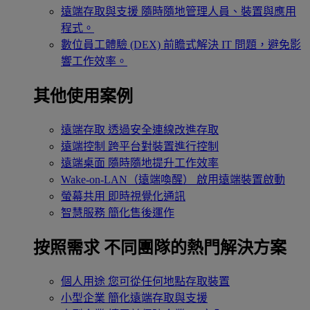
遠端存取與支援
隨時隨地管理人員、裝置與應用
程式。
數位員工體驗 (DEX)
前瞻式解決 IT 問題，避免影
響工作效率。
其他使用案例
遠端存取
透過安全連線改進存取
遠端控制
跨平台對裝置進行控制
遠端桌面
隨時隨地提升工作效率
Wake-on-LAN（遠端喚醒）
啟用遠端裝置啟動
螢幕共用
即時視覺化通訊
智慧服務
簡化售後運作
按照需求
不同團隊的熱門解決方案
個人用途
您可從任何地點存取裝置
小型企業
簡化遠端存取與支援