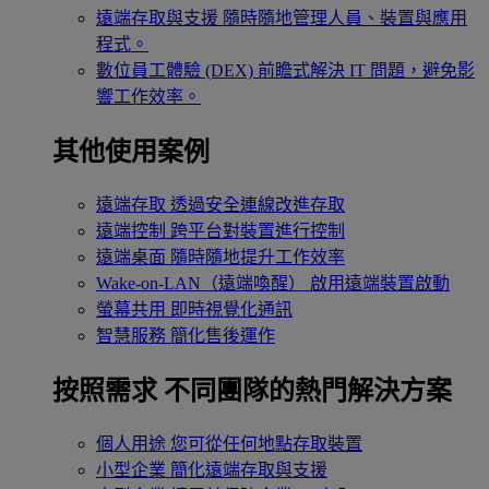
遠端存取與支援
隨時隨地管理人員、裝置與應用
程式。
數位員工體驗 (DEX)
前瞻式解決 IT 問題，避免影
響工作效率。
其他使用案例
遠端存取
透過安全連線改進存取
遠端控制
跨平台對裝置進行控制
遠端桌面
隨時隨地提升工作效率
Wake-on-LAN（遠端喚醒）
啟用遠端裝置啟動
螢幕共用
即時視覺化通訊
智慧服務
簡化售後運作
按照需求
不同團隊的熱門解決方案
個人用途
您可從任何地點存取裝置
小型企業
簡化遠端存取與支援