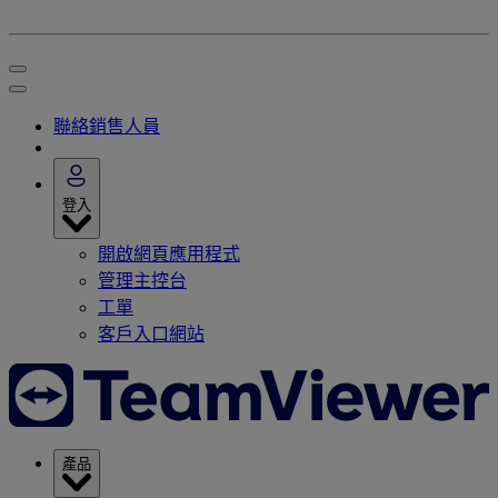
聯絡銷售人員
登入
開啟網頁應用程式
管理主控台
工單
客戶入口網站
產品