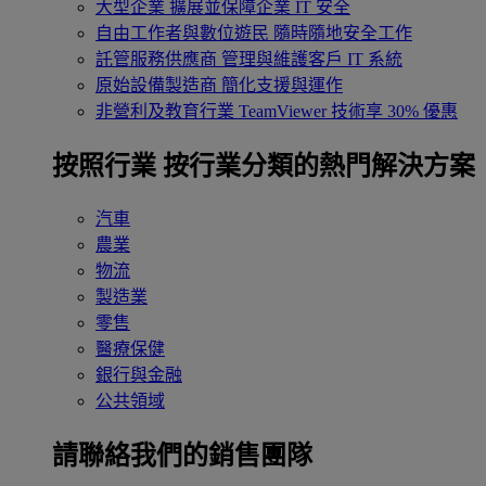
大型企業
擴展並保障企業 IT 安全
自由工作者與數位遊民
隨時隨地安全工作
託管服務供應商
管理與維護客戶 IT 系統
原始設備製造商
簡化支援與運作
非營利及教育行業
TeamViewer 技術享 30% 優惠
按照行業
按行業分類的熱門解決方案
汽車
農業
物流
製造業
零售
醫療保健
銀行與金融
公共領域
請聯絡我們的銷售團隊