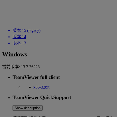
版本 15 (legacy)
版本 14
版本 13
Windows
當前版本:
13.2.36228
TeamViewer full client
x86-32bit
TeamViewer QuickSupport
Show description