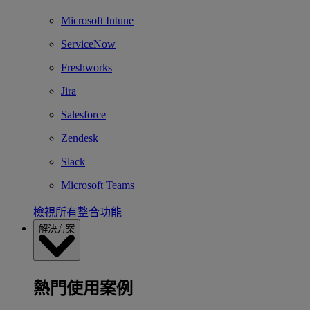
Microsoft Intune
ServiceNow
Freshworks
Jira
Salesforce
Zendesk
Slack
Microsoft Teams
檢視所有整合功能
解決方案
熱門使用案例