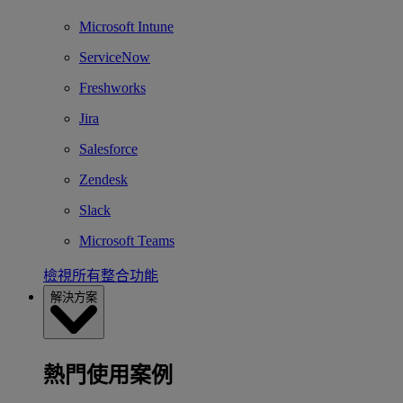
Microsoft Intune
ServiceNow
Freshworks
Jira
Salesforce
Zendesk
Slack
Microsoft Teams
檢視所有整合功能
解決方案
熱門使用案例