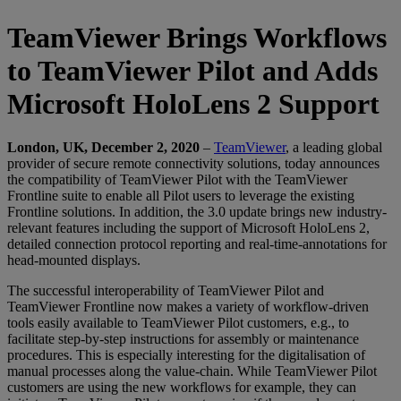
TeamViewer Brings Workflows
to TeamViewer Pilot and Adds
Microsoft HoloLens 2 Support
London, UK, December 2, 2020
–
TeamViewer
, a leading global
provider of secure remote connectivity solutions, today announces
the compatibility of TeamViewer Pilot with the TeamViewer
Frontline suite to enable all Pilot users to leverage the existing
Frontline solutions. In addition, the 3.0 update brings new industry-
relevant features including the support of Microsoft HoloLens 2,
detailed connection protocol reporting and real-time-annotations for
head-mounted displays.
The successful interoperability of TeamViewer Pilot and
TeamViewer Frontline now makes a variety of workflow-driven
tools easily available to TeamViewer Pilot customers, e.g., to
facilitate step-by-step instructions for assembly or maintenance
procedures. This is especially interesting for the digitalisation of
manual processes along the value-chain. While TeamViewer Pilot
customers are using the new workflows for example, they can