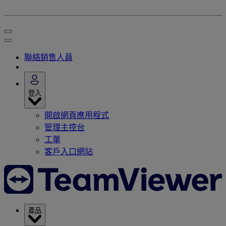
聯絡銷售人員
登入
開啟網頁應用程式
管理主控台
工單
客戶入口網站
產品