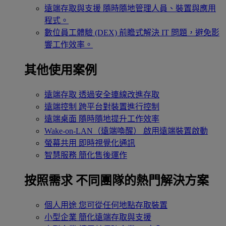
遠端存取與支援
隨時隨地管理人員、裝置與應用
程式。
數位員工體驗 (DEX)
前瞻式解決 IT 問題，避免影
響工作效率。
其他使用案例
遠端存取
透過安全連線改進存取
遠端控制
跨平台對裝置進行控制
遠端桌面
隨時隨地提升工作效率
Wake-on-LAN（遠端喚醒）
啟用遠端裝置啟動
螢幕共用
即時視覺化通訊
智慧服務
簡化售後運作
按照需求
不同團隊的熱門解決方案
個人用途
您可從任何地點存取裝置
小型企業
簡化遠端存取與支援