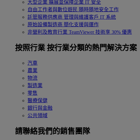
大型企業
擴展並保障企業 IT 安全
自由工作者與數位遊民
隨時隨地安全工作
託管服務供應商
管理與維護客戶 IT 系統
原始設備製造商
簡化支援與運作
非營利及教育行業
TeamViewer 技術享 30% 優惠
按照行業
按行業分類的熱門解決方案
汽車
農業
物流
製造業
零售
醫療保健
銀行與金融
公共領域
請聯絡我們的銷售團隊